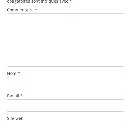
obligatoires sont indiqués avec
*
k
Commentaire
*
Nom
*
E-mail
*
Site web