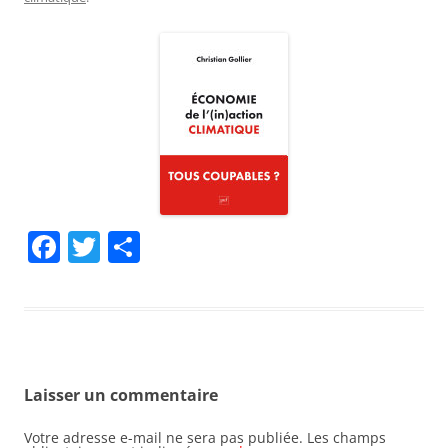
F
T
P
a
w
ar
c
itt
ta
e
er
g
b
er
Laisser un commentaire
o
o
Votre adresse e-mail ne sera pas publiée.
Les champs