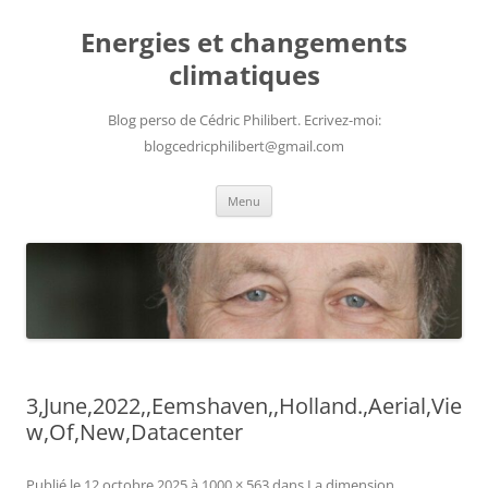
Aller
au
Energies et changements
contenu
climatiques
Blog perso de Cédric Philibert. Ecrivez-moi:
blogcedricphilibert@gmail.com
Menu
3,June,2022,,Eemshaven,,Holland.,Aerial,Vie
w,Of,New,Datacenter
Publié le
12 octobre 2025
à
1000 × 563
dans
La dimension