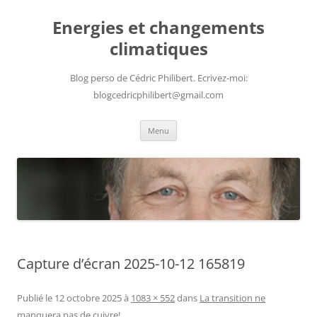
Aller
au
Energies et changements
contenu
climatiques
Blog perso de Cédric Philibert. Ecrivez-moi:
blogcedricphilibert@gmail.com
Menu
Capture d’écran 2025-10-12 165819
Publié le
12 octobre 2025
à
1083 × 552
dans
La transition ne
manquera pas de cuivre!
.