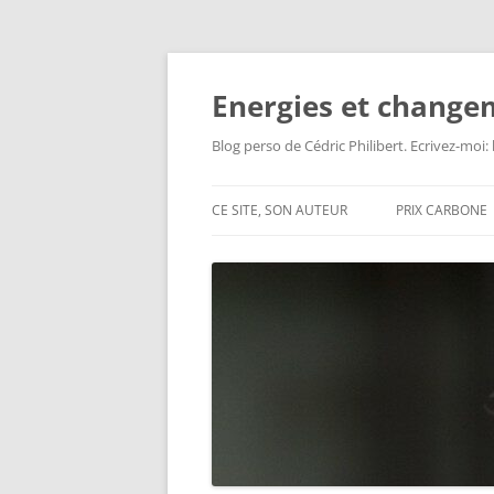
Aller
au
contenu
Energies et change
Blog perso de Cédric Philibert. Ecrivez-moi
CE SITE, SON AUTEUR
PRIX CARBONE