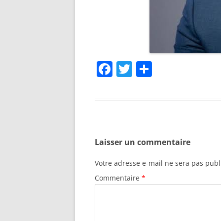
F
T
P
a
w
ar
c
itt
ta
e
er
g
b
er
Laisser un commentaire
o
o
Votre adresse e-mail ne sera pas publ
k
Commentaire
*