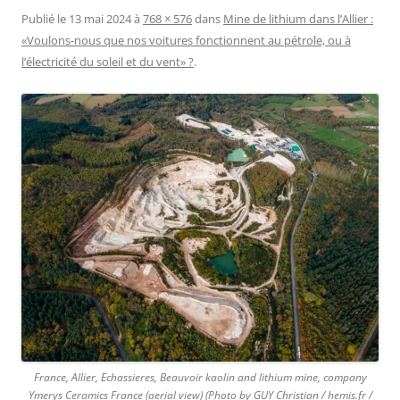
Publié le
13 mai 2024
à
768 × 576
dans
Mine de lithium dans l’Allier :
«Voulons-nous que nos voitures fonctionnent au pétrole, ou à
l’électricité du soleil et du vent» ?
.
France, Allier, Echassieres, Beauvoir kaolin and lithium mine, company
Ymerys Ceramics France (aerial view) (Photo by GUY Christian / hemis.fr /