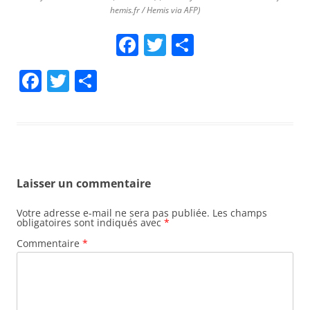
hemis.fr / Hemis via AFP)
F
T
P
a
wi
ar
F
T
P
ce
tt
ta
a
w
ar
b
er
g
c
itt
ta
o
er
e
er
g
o
b
er
k
Laisser un commentaire
o
o
Votre adresse e-mail ne sera pas publiée.
Les champs
obligatoires sont indiqués avec
*
k
Commentaire
*