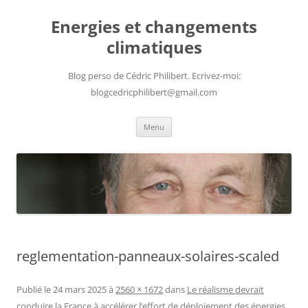
Aller
au
Energies et changements
contenu
climatiques
Blog perso de Cédric Philibert. Ecrivez-moi:
blogcedricphilibert@gmail.com
Menu
reglementation-panneaux-solaires-scaled
Publié le
24 mars 2025
à
2560 × 1672
dans
Le réalisme devrait
conduire la France à accélérer l’effort de déploiement des énergies