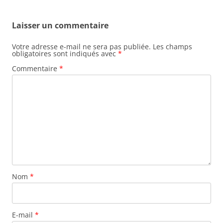
b
er
Laisser un commentaire
o
o
Votre adresse e-mail ne sera pas publiée.
Les champs
obligatoires sont indiqués avec
*
k
Commentaire
*
Nom
*
E-mail
*