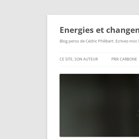
Aller
au
contenu
Energies et change
Blog perso de Cédric Philibert. Ecrivez-moi
CE SITE, SON AUTEUR
PRIX CARBONE