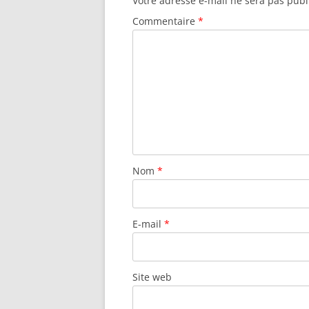
o
Votre adresse e-mail ne sera pas publ
k
Commentaire
*
Nom
*
E-mail
*
Site web