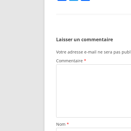
a
w
ar
c
itt
ta
e
er
g
b
er
Laisser un commentaire
o
o
Votre adresse e-mail ne sera pas publ
k
Commentaire
*
Nom
*