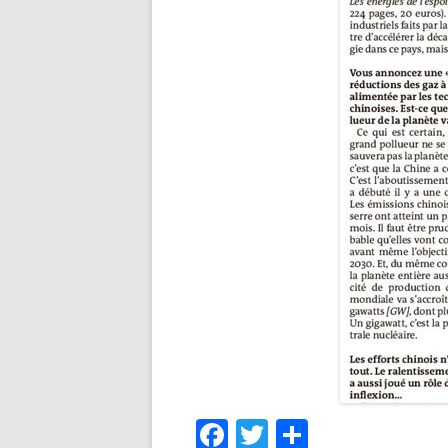
F
T
P