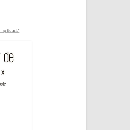
up its act.”
.