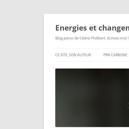
Aller
au
contenu
Energies et change
Blog perso de Cédric Philibert. Ecrivez-moi
CE SITE, SON AUTEUR
PRIX CARBONE