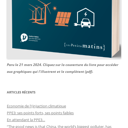
Paru le 21 mars 2024. Cliquez sur la couverture du livre pour accéder
aux graphiques qui l'illustrent et le complètent (pdf).
ARTICLES RÉCENTS
Economie de l'(in)action climatique
PPE3: ses points forts, ses points faibles
En attendant la PPE3…
“The good news is that China, the world’s biggest polluter, has