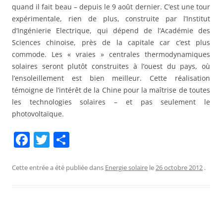
quand il fait beau – depuis le 9 août dernier. C’est une tour
expérimentale, rien de plus, construite par l’Institut
d’Ingénierie Electrique, qui dépend de l’Académie des
Sciences chinoise, près de la capitale car c’est plus
commode. Les « vraies » centrales thermodynamiques
solaires seront plutôt construites à l’ouest du pays, où
l’ensoleillement est bien meilleur. Cette réalisation
témoigne de l’intérêt de la Chine pour la maîtrise de toutes
les technologies solaires – et pas seulement le
photovoltaïque.
F
T
P
a
w
ar
c
itt
ta
Cette entrée a été publiée dans
Energie solaire
le
26 octobre 2012
.
e
er
g
b
er
o