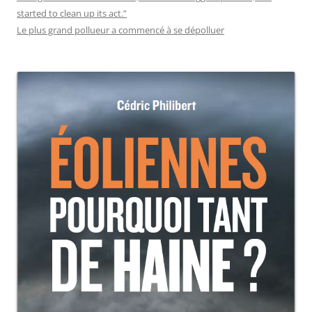
started to clean up its act.”
Le plus grand pollueur a commencé à se dépolluer