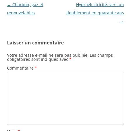
o
Navigation
←
Charbon, gaz et
Hydroélectricité: vers un
des
renouvelables
doublement en quarante ans
k
articles
→
Laisser un commentaire
Votre adresse e-mail ne sera pas publiée.
Les champs
obligatoires sont indiqués avec
*
Commentaire
*