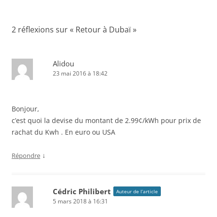
k
articles
2 réflexions sur «
Retour à Dubaï
»
Alidou
23 mai 2016 à 18:42
Bonjour,
c’est quoi la devise du montant de 2.99¢/kWh pour prix de
rachat du Kwh . En euro ou USA
↓
Répondre
Cédric Philibert
Auteur de l’article
5 mars 2018 à 16:31