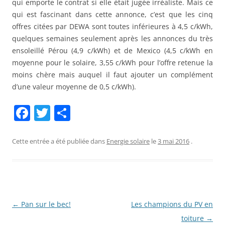
qui emporte le contrat si elle était jugée irréaliste. Mais ce
qui est fascinant dans cette annonce, c’est que les cinq
offres citées par DEWA sont toutes inférieures à 4,5 c/kWh,
quelques semaines seulement après les annonces du très
ensoleillé Pérou (4,9 c/kWh) et de Mexico (4,5 c/kWh en
moyenne pour le solaire, 3,55 c/kWh pour l’offre retenue la
moins chère mais auquel il faut ajouter un complément
d’une valeur moyenne de 0,5 c/kWh).
F
T
P
a
w
ar
c
itt
ta
Cette entrée a été publiée dans
Energie solaire
le
3 mai 2016
.
e
er
g
b
er
o
o
Navigation
←
Pan sur le bec!
Les champions du PV en
des
toiture
→