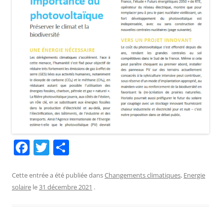
F
T
P
a
w
ar
c
itt
ta
Cette entrée a été publiée dans
Changements climatiques
,
Energie
solaire
le
31 décembre 2021
.
e
er
g
b
er