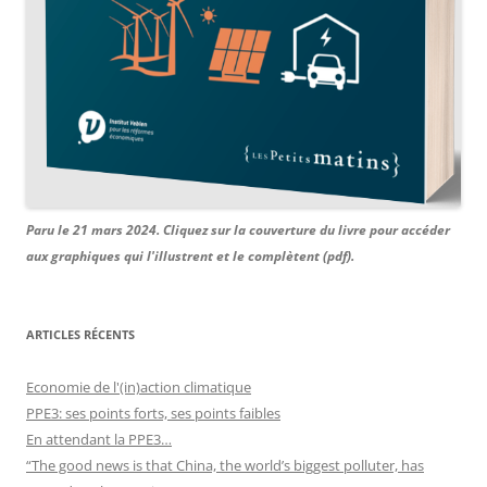
Paru le 21 mars 2024. Cliquez sur la couverture du livre pour accéder
aux graphiques qui l'illustrent et le complètent (pdf).
ARTICLES RÉCENTS
Economie de l'(in)action climatique
PPE3: ses points forts, ses points faibles
En attendant la PPE3…
“The good news is that China, the world’s biggest polluter, has