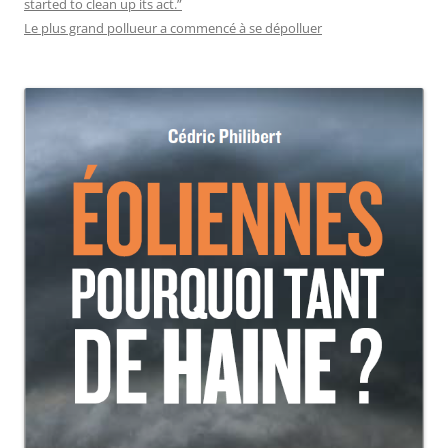
started to clean up its act.”
Le plus grand pollueur a commencé à se dépolluer