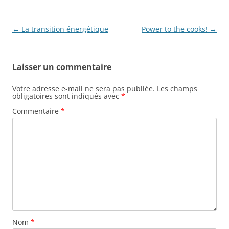
o
o
Navigation
←
La transition énergétique
Power to the cooks!
→
k
des
articles
Laisser un commentaire
Votre adresse e-mail ne sera pas publiée.
Les champs
obligatoires sont indiqués avec
*
Commentaire
*
Nom
*