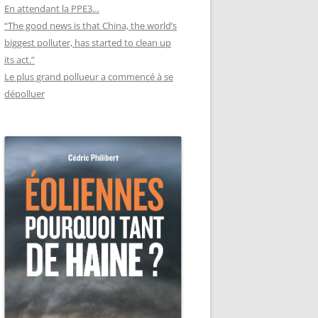
En attendant la PPE3…
“The good news is that China, the world’s
biggest polluter, has started to clean up
its act.”
Le plus grand pollueur a commencé à se
dépolluer