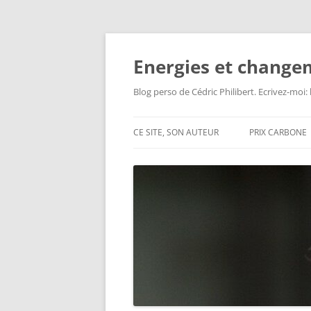
Aller
au
contenu
Energies et change
Blog perso de Cédric Philibert. Ecrivez-moi
CE SITE, SON AUTEUR
PRIX CARBONE