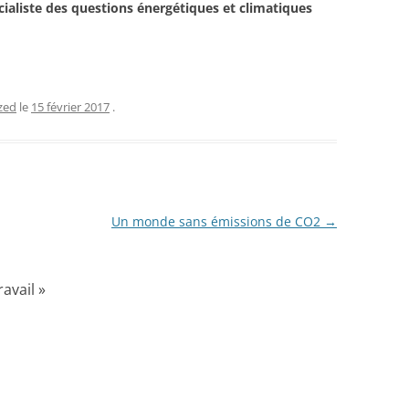
cialiste des questions énergétiques et climatiques
zed
le
15 février 2017
.
Un monde sans émissions de CO2
→
avail
»