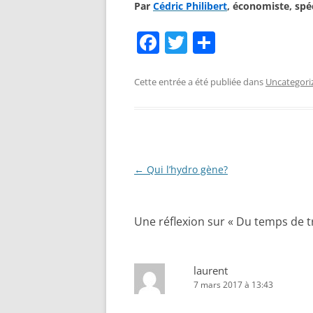
Par
Cédric Philibert
, économiste, s
pé
F
T
P
a
w
ar
c
itt
ta
Cette entrée a été publiée dans
Uncategori
e
er
g
b
er
o
o
Navigation
←
Qui l’hydro gène?
des
k
articles
Une réflexion sur «
Du temps de tr
laurent
7 mars 2017 à 13:43