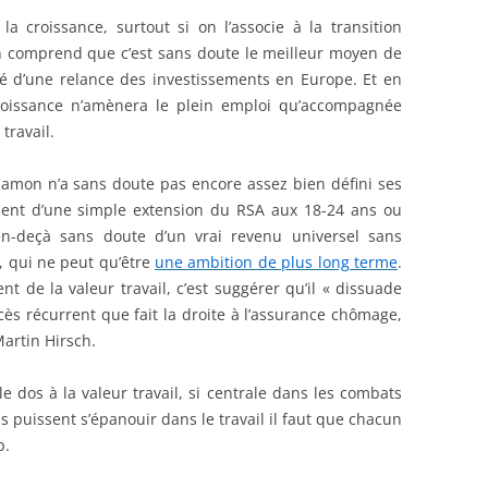
la croissance, surtout si on l’associe à la transition
on comprend que c’est sans doute le meilleur moyen de
té d’une relance des investissements en Europe. Et en
oissance n’amènera le plein emploi qu’accompagnée
travail.
amon n’a sans doute pas encore assez bien défini ses
ment d’une simple extension du RSA aux 18-24 ans ou
en-deçà sans doute d’un vrai revenu universel sans
 qui ne peut qu’être
une ambition de plus long terme
.
 de la valeur travail, c’est suggérer qu’il « dissuade
rocès récurrent que fait la droite à l’assurance chômage,
artin Hirsch.
e dos à la valeur travail, si centrale dans les combats
us puissent s’épanouir dans le travail il faut que chacun
p.