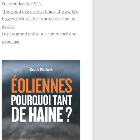
En attendant la PPE3…
“The good news is that China, the world’s
biggest polluter, has started to clean up
its act.”
Le plus grand pollueur a commencé à se
dépolluer