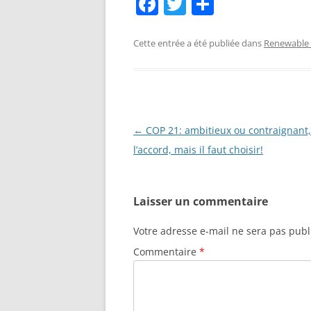
F
T
P
a
w
ar
c
itt
ta
Cette entrée a été publiée dans
Renewable
e
er
g
b
er
o
o
Navigation
←
COP 21: ambitieux ou contraignant,
des
l’accord, mais il faut choisir!
k
articles
Laisser un commentaire
Votre adresse e-mail ne sera pas publ
Commentaire
*