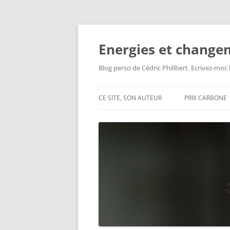
Aller
au
contenu
Energies et change
Blog perso de Cédric Philibert. Ecrivez-moi
CE SITE, SON AUTEUR
PRIX CARBONE