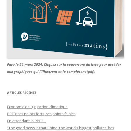
Paru le 21 mars 2024. Cliquez sur la couverture du livre pour accéder
aux graphiques qui l'illustrent et le complètent (pdf).
ARTICLES RÉCENTS
Economie de l'(in)action climatique
PPE3: ses points forts, ses points faibles
En attendant la PPE3…
“The good news is that China, the world’s biggest polluter, has