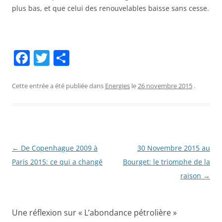
plus bas, et que celui des renouvelables baisse sans cesse.
F
T
P
a
w
ar
c
itt
ta
Cette entrée a été publiée dans
Energies
le
26 novembre 2015
.
e
er
g
b
er
o
o
Navigation
←
De Copenhague 2009 à
30 Novembre 2015 au
des
Paris 2015: ce qui a changé
Bourget: le triomphe de la
k
articles
raison
→
Une réflexion sur «
L’abondance pétrolière
»