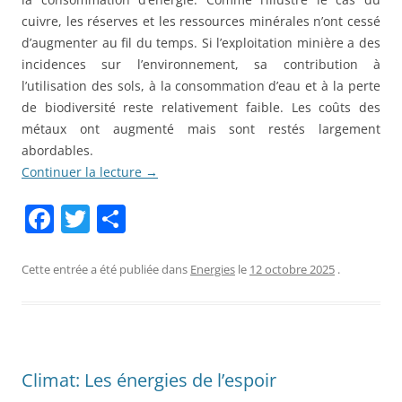
cuivre, les réserves et les ressources minérales n’ont cessé
d’augmenter au fil du temps. Si l’exploitation minière a des
incidences sur l’environnement, sa contribution à
l’utilisation des sols, à la consommation d’eau et à la perte
de biodiversité reste relativement faible. Les coûts des
métaux ont augmenté mais sont restés largement
abordables.
Continuer la lecture
→
F
T
P
a
w
ar
c
itt
ta
Cette entrée a été publiée dans
Energies
le
12 octobre 2025
.
e
er
g
b
er
o
Climat: Les énergies de l’espoir
o