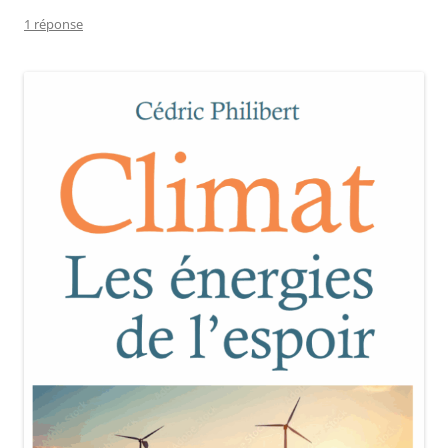
k
1 réponse