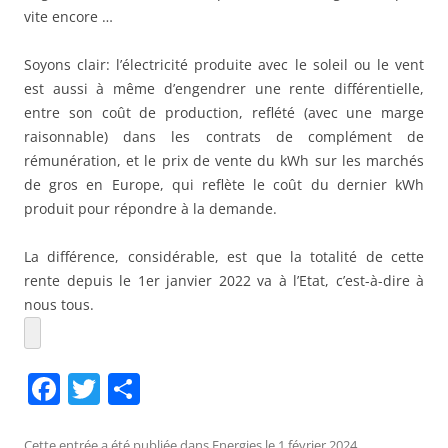
vite encore …
Soyons clair: l’électricité produite avec le soleil ou le vent
est aussi à même d’engendrer une rente différentielle,
entre son coût de production, reflété (avec une marge
raisonnable) dans les contrats de complément de
rémunération, et le prix de vente du kWh sur les marchés
de gros en Europe, qui reflète le coût du dernier kWh
produit pour répondre à la demande.
La différence, considérable, est que la totalité de cette
rente depuis le 1er janvier 2022 va à l’Etat, c’est-à-dire à
nous tous.
F
T
P
a
w
ar
Cette entrée a été publiée dans
Energies
le
1 février 2024
.