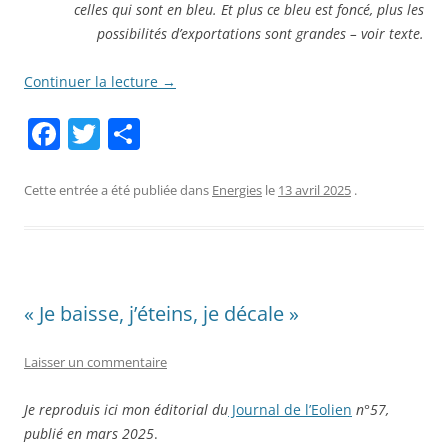
celles qui sont en bleu. Et plus ce bleu est foncé, plus les
possibilités d’exportations sont grandes – voir texte.
Continuer la lecture
→
F
T
P
a
w
ar
c
itt
ta
Cette entrée a été publiée dans
Energies
le
13 avril 2025
.
e
er
g
b
er
o
« Je baisse, j’éteins, je décale »
o
k
Laisser un commentaire
Je reproduis ici mon éditorial du
Journal de l’Eolien
n°57,
publié en mars 2025
.