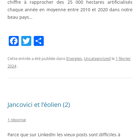
chiffre à rapprocher des 25 000 hectares artificialisés
chaque année en moyenne entre 2010 et 2020 dans notre
beau pays…
F
T
P
a
w
ar
c
itt
ta
Cette entrée a été publiée dans
Energies
,
Uncategorized
le
1 février
2024
.
e
er
g
b
er
o
o
Jancovici et l’éolien (2)
k
1 réponse
Parce que sur LinkedIn les vieux posts sont difficiles à