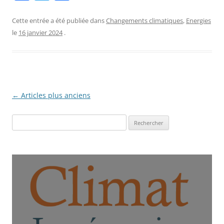
a
w
ar
c
itt
ta
Cette entrée a été publiée dans
Changements climatiques
,
Energies
le
16 janvier 2024
.
e
er
g
b
er
o
o
Navigation
←
Articles plus anciens
k
des
Rechercher :
articles