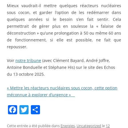
Mieux vaudrait-il mettre quelques réacteurs nucléaires
sous cocon, et garder l’option de les redémarrer dans
quelques années si le besoin s’en fait sentir. Cela
permettrait de gérer plus en soulesse la « falaise de
déconstruction » qu’une prolongation à 50 ou même 60 ans
de fonctionnement, si elle est possible, ne fait que
repousser.
Voir
notre tribune
(avec Clément Bayard, André Joffre,
Antoine Bonduelle et Stéphane His) sur le site des Echos
du 13 octobre 2025.
« Mettre les réacteurs nucléaires sous cocon, cette option
méconnue à explorer d’urgence » _
F
T
P
a
w
ar
c
itt
ta
Cette entrée a été publiée dans
Energies
,
Uncategorized
le
12