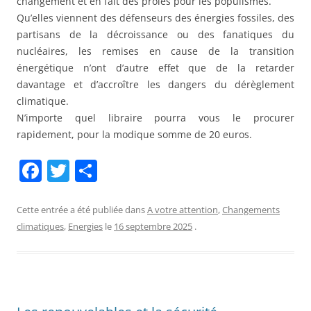
changement et en fait des proies pour les populismes.
Qu’elles viennent des défenseurs des énergies fossiles, des
partisans de la décroissance ou des fanatiques du
nucléaires, les remises en cause de la transition
énergétique n’ont d’autre effet que de la retarder
davantage et d’accroître les dangers du dérèglement
climatique.
N’importe quel libraire pourra vous le procurer
rapidement, pour la modique somme de 20 euros.
F
T
P
a
w
ar
c
itt
ta
Cette entrée a été publiée dans
A votre attention
,
Changements
climatiques
,
Energies
le
16 septembre 2025
.
e
er
g
b
er
o
o