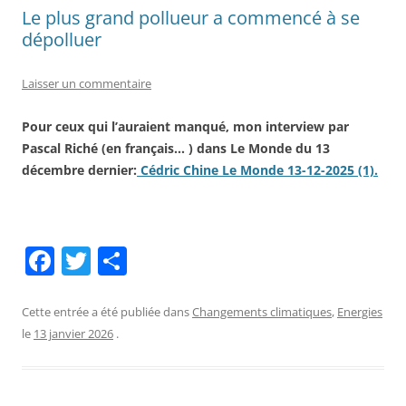
Le plus grand pollueur a commencé à se
dépolluer
Laisser un commentaire
Pour ceux qui l’auraient manqué, mon interview par
Pascal Riché (en français… ) dans Le Monde du 13
décembre dernier:
Cédric Chine Le Monde 13-12-2025 (1).
F
T
P
a
w
ar
c
itt
ta
Cette entrée a été publiée dans
Changements climatiques
,
Energies
le
13 janvier 2026
.
e
er
g
b
er
o