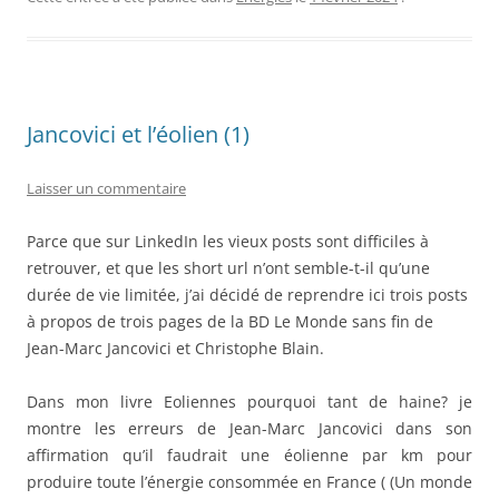
c
itt
ta
e
er
g
b
er
o
Jancovici et l’éolien (1)
o
k
Laisser un commentaire
Parce que sur LinkedIn les vieux posts sont difficiles à
retrouver, et que les short url n’ont semble-t-il qu’une
durée de vie limitée, j’ai décidé de reprendre ici trois posts
à propos de trois pages de la BD Le Monde sans fin de
Jean-Marc Jancovici et Christophe Blain.
Dans mon livre Eoliennes pourquoi tant de haine? je
montre les erreurs de Jean-Marc Jancovici dans son
affirmation qu’il faudrait une éolienne par km pour
produire toute l’énergie consommée en France ( (Un monde