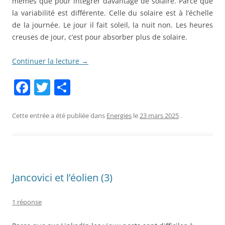
mêmes que pour intégrer davantage de solaire. Parce que
la variabilité est différente. Celle du solaire est à l’échelle
de la journée. Le jour il fait soleil, la nuit non. Les heures
creuses de jour, c’est pour absorber plus de solaire.
Continuer la lecture
→
F
T
P
a
w
ar
c
itt
ta
Cette entrée a été publiée dans
Energies
le
23 mars 2025
.
e
er
g
b
er
o
Jancovici et l’éolien (3)
o
k
1 réponse