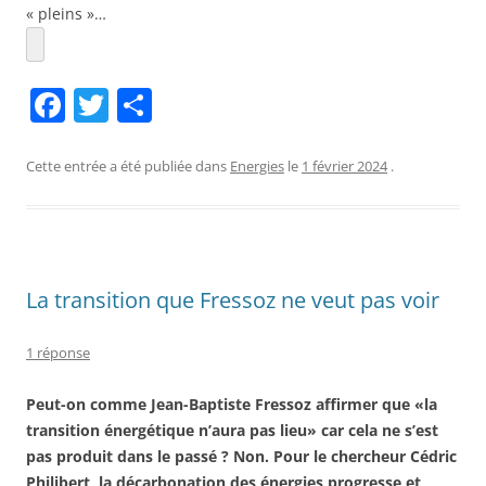
« pleins »…
F
T
P
a
w
ar
c
itt
ta
Cette entrée a été publiée dans
Energies
le
1 février 2024
.
e
er
g
b
er
o
La transition que Fressoz ne veut pas voir
o
k
1 réponse
Peut-on comme Jean-Baptiste Fressoz affirmer que «la
transition énergétique n’aura pas lieu» car cela ne s’est
pas produit dans le passé ? Non. Pour le chercheur Cédric
Philibert, la décarbonation des énergies progresse et