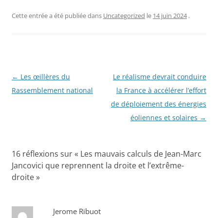
a
w
ar
c
itt
ta
Cette entrée a été publiée dans
Uncategorized
le
14 juin 2024
.
e
er
g
b
er
o
o
Navigation
←
Les œillères du
Le réalisme devrait conduire
des
Rassemblement national
la France à accélérer l’effort
k
articles
de déploiement des énergies
éoliennes et solaires
→
16 réflexions sur «
Les mauvais calculs de Jean-Marc
Jancovici que reprennent la droite et l’extrême-
droite
»
Jerome Ribuot