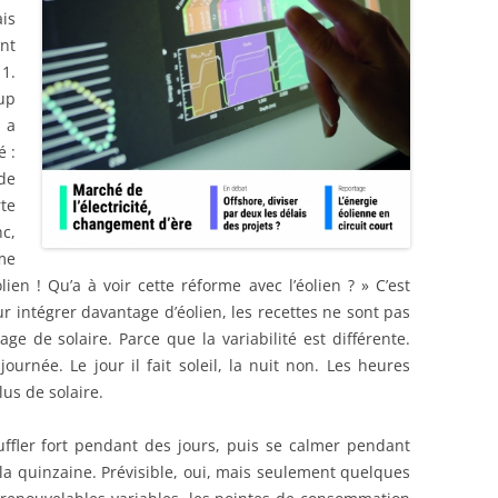
is
nt
 1.
up
 a
é :
de
rte
c,
me
éolien ! Qu’a à voir cette réforme avec l’éolien ? » C’est
r intégrer davantage d’éolien, les recettes ne sont pas
e de solaire. Parce que la variabilité est différente.
 journée. Le jour il fait soleil, la nuit non. Les heures
lus de solaire.
souffler fort pendant des jours, puis se calmer pendant
de la quinzaine. Prévisible, oui, mais seulement quelques