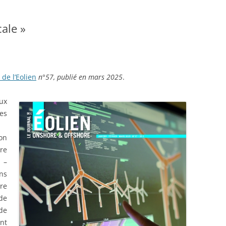
cale »
 de l’Eolien
n°57, publié en mars 2025
.
eux
es
on
re
 –
ns
re
de
 de
ont