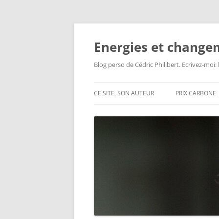
Aller
au
contenu
Energies et change
Blog perso de Cédric Philibert. Ecrivez-moi
CE SITE, SON AUTEUR
PRIX CARBONE