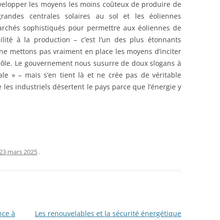
velopper les moyens les moins coûteux de produire de
randes centrales solaires au sol et les éoliennes
archés sophistiqués pour permettre aux éoliennes de
lité à la production – c’est l’un des plus étonnants
e mettons pas vraiment en place les moyens d’inciter
rôle. Le gouvernement nous susurre de doux slogans à
décale » – mais s’en tient là et ne crée pas de véritable
 les industriels désertent le pays parce que l’énergie y
23 mars 2025
.
nce à
Les renouvelables et la sécurité énergétique