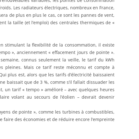
es renouvelables variables, les pointes de consommation
roids. Les radiateurs électriques, nombreux en France,
sera de plus en plus le cas, ce sont les pannes de vent,
nt la taille (et l’emploi) des centrales thermiques de «
 stimulant la flexibilité de la consommation, il existe
« tempo », anciennement « effacement jours de pointe ».
semaine, connus seulement la veille, le tarif du kWh
s pleines. Mais ce tarif reste méconnu et compte à
i plus est, alors que les tarifs d’électricité baissaient
 ne baissait que de 3 %, comme s’il fallait dissuader les
t, un tarif « tempo » amélioré – avec quelques heures
aire volant au secours de l’éolien – devrait devenir
oyens de pointe », comme les turbines à combustibles,
, de faire des économies et de réduire encore l’empreinte