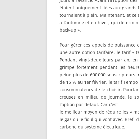
jours à l’avance. Avant l’irruption d
étaient uniquement liées aux grands f
tournaient à plein. Maintenant, et ce 
à l’automne et en hiver, qui détermine
back-up ».
Pour gérer ces appels de puissance en
une autre option tarifaire, le tarif 
Pendant vingt-deux jours par an, en 
grimpe fortement pendant les heure
peine plus de 600 000 souscripteurs. Qu
de 15 % au 1er février, le tarif Tempo
consommateurs de le choisir. Pourtan
creuses en milieu de journée, le sol
l’option par défaut. Car c’est
le meilleur moyen de réduire les « m
le gaz ou le fioul qui vont avec. Bref
carbone du système électrique.