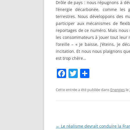
Drôle de pays : nous répugnons à dé
l’énergie décarbonée, comme les g
terrestres. Nous développons des m
participer aux mécanismes de flexibi
reportages de ce numéro. Mais nous n
les consommateurs à jouer tout leur 
l’oreille – « Je baisse, j’éteins, je 
incitation. Et nous nous plaignons que
est trop chère…
F
T
P
a
w
ar
c
itt
ta
Cette entrée a été publiée dans
Energies
le
e
er
g
b
er
o
o
Navigation
←
Le réalisme devrait conduire la Fra