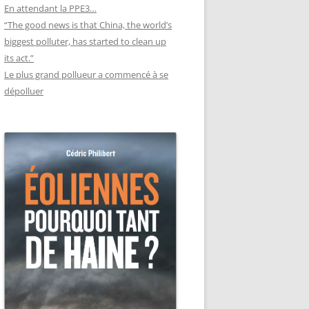
En attendant la PPE3…
“The good news is that China, the world’s
biggest polluter, has started to clean up
its act.”
Le plus grand pollueur a commencé à se
dépolluer