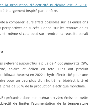
r la production d’électricité nucléaire d’ici à 2050
.
a été largement inspiré par le nôtre.
ite à comparer leurs effets possibles sur les émissions
rs perspectives de succès. L’appel sur les renouvelables
t, et, même si cela peut surprendre, sa réussite paraît
ne
es s’élèvent aujourd’hui à plus de 4 000 gigawatts (GW,
icité, solaire et éolien en tête. Elles ont produit
e kilowattheures) en 2022 : l’hydroélectricité pour une
laire pour un peu plus d’un huitième, bioélectricité et
l près de 30 % de la production électrique mondiale.
(AIE) préconise dans son scénario « zéro émission nette
objectif de limiter l’augmentation de la température