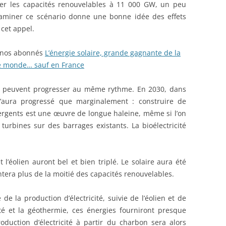
er les capacités renouvelables à 11 000 GW, un peu
aminer ce scénario donne une bonne idée des effets
 cet appel.
à nos abonnés
L’énergie solaire, grande gagnante de la
le monde… sauf en France
ne peuvent progresser au même rythme. En 2030, dans
 n’aura progressé que marginalement : construire de
rgents est une œuvre de longue haleine, même si l’on
turbines sur des barrages existants. La bioélectricité
l’éolien auront bel et bien triplé. Le solaire aura été
ntera plus de la moitié des capacités renouvelables.
 de la production d’électricité, suivie de l’éolien et de
icité et la géothermie, ces énergies fourniront presque
roduction d’électricité à partir du charbon sera alors