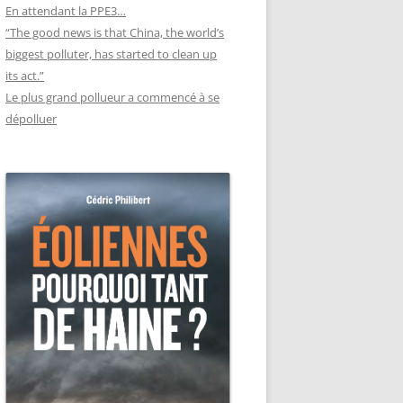
En attendant la PPE3…
“The good news is that China, the world’s
biggest polluter, has started to clean up
its act.”
Le plus grand pollueur a commencé à se
dépolluer