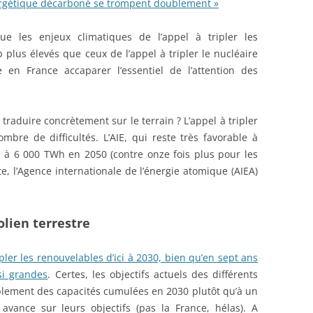
nergétique décarboné se trompent doublement »
que les enjeux climatiques de l’appel à tripler les
plus élevés que ceux de l’appel à tripler le nucléaire
 en France accaparer l’essentiel de l’attention des
 traduire concrètement sur le terrain ? L’appel à tripler
bre de difficultés. L’AIE, qui reste très favorable à
-ci à 6 000 TWh en 2050 (contre onze fois plus pour les
e, l’Agence internationale de l’énergie atomique (AIEA)
olien terrestre
pler les renouvelables d’ici à 2030, bien qu’en sept ans
si grandes
. Certes, les objectifs actuels des différents
ement des capacités cumulées en 2030 plutôt qu’à un
vance sur leurs objectifs (pas la France, hélas). A