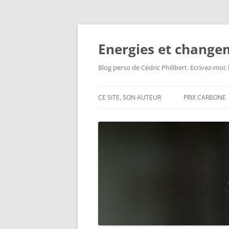
Aller
au
contenu
Energies et change
Blog perso de Cédric Philibert. Ecrivez-moi
CE SITE, SON AUTEUR
PRIX CARBONE