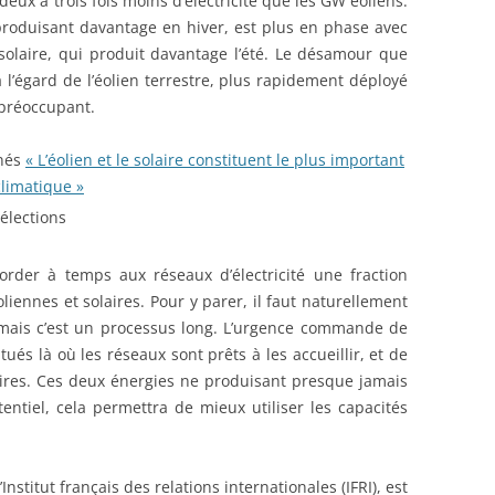
eux à trois fois moins d’électricité que les GW éoliens.
 produisant davantage en hiver, est plus en phase avec
 solaire, qui produit davantage l’été. Le désamour que
l’égard de l’éolien terrestre, plus rapidement déployé
 préoccupant.
nés
« L’éolien et le solaire constituent le plus important
climatique »
sélections
rder à temps aux réseaux d’électricité une fraction
iennes et solaires. Pour y parer, il faut naturellement
 mais c’est un processus long. L’urgence commande de
itués là où les réseaux sont prêts à les accueillir, et de
laires. Ces deux énergies ne produisant presque jamais
tiel, cela permettra de mieux utiliser les capacités
Institut français des relations internationales (IFRI), est