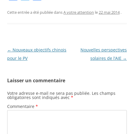
a
w
ar
c
itt
ta
Cette entrée a été publiée dans
A votre attention
le
22 mai 2014
.
e
er
g
b
er
o
o
Navigation
←
Nouveaux objectifs chinois
Nouvelles perspectives
des
pour le PV
solaires de l’AIE
→
k
articles
Laisser un commentaire
Votre adresse e-mail ne sera pas publiée.
Les champs
obligatoires sont indiqués avec
*
Commentaire
*