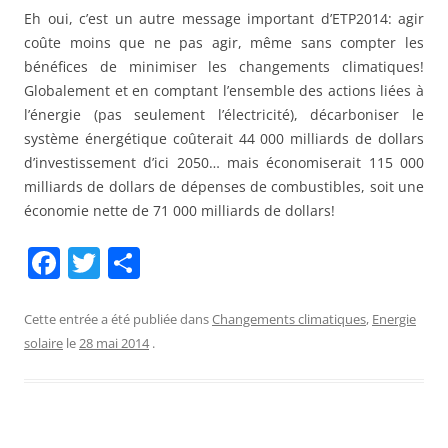
Eh oui, c’est un autre message important d’ETP2014: agir
coûte moins que ne pas agir, même sans compter les
bénéfices de minimiser les changements climatiques!
Globalement et en comptant l’ensemble des actions liées à
l’énergie (pas seulement l’électricité), décarboniser le
système énergétique coûterait 44 000 milliards de dollars
d’investissement d’ici 2050… mais économiserait 115 000
milliards de dollars de dépenses de combustibles, soit une
économie nette de 71 000 milliards de dollars!
F
T
P
a
w
ar
c
itt
ta
Cette entrée a été publiée dans
Changements climatiques
,
Energie
solaire
le
28 mai 2014
.
e
er
g
b
er
o