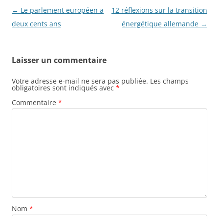
o
Navigation
←
Le parlement européen a
12 réflexions sur la transition
k
des
deux cents ans
énergétique allemande
→
articles
Laisser un commentaire
Votre adresse e-mail ne sera pas publiée.
Les champs
obligatoires sont indiqués avec
*
Commentaire
*
Nom
*