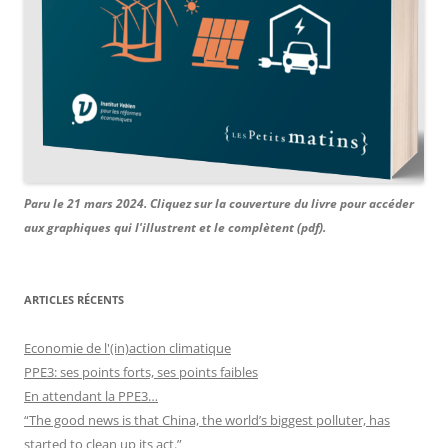
Paru le 21 mars 2024. Cliquez sur la couverture du livre pour accéder
aux graphiques qui l'illustrent et le complètent (pdf).
ARTICLES RÉCENTS
Economie de l'(in)action climatique
PPE3: ses points forts, ses points faibles
En attendant la PPE3…
“The good news is that China, the world’s biggest polluter, has
started to clean up its act.”