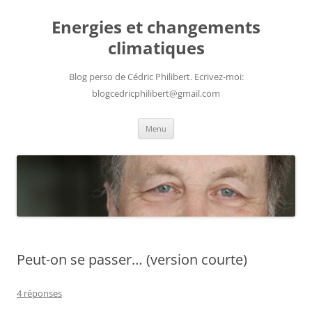
Aller
au
Energies et changements
contenu
climatiques
Blog perso de Cédric Philibert. Ecrivez-moi:
blogcedricphilibert@gmail.com
Menu
Peut-on se passer… (version courte)
4 réponses