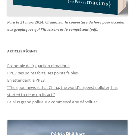
Paru le 21 mars 2024. Cliquez sur la couverture du livre pour accéder
aux graphiques qui l'illustrent et le complètent (pdf).
ARTICLES RÉCENTS
Economie de l'(in)action climatique
PPE3: ses points forts, ses points faibles
En attendant la PPE3…
“The good news is that China, the world’s biggest polluter, has
started to clean up its act.”
Le plus grand pollueur a commencé à se dépolluer