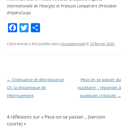
internationale de l’énergie) et François Lempérière (Président
d’HydroCoop)
F
T
P
a
w
ar
c
itt
ta
Cette entrée a été publiée dans
Uncategorized
le
10 février 2020
.
e
er
g
b
er
o
o
Navigation
←
Croissance et décroissance
Peut-on se passer du
des
(2): la dynamique de
nucléaire – réponses à
k
articles
l’éternuement
quelques critiques
→
4 réflexions sur «
Peut-on se passer… (version
courte)
»