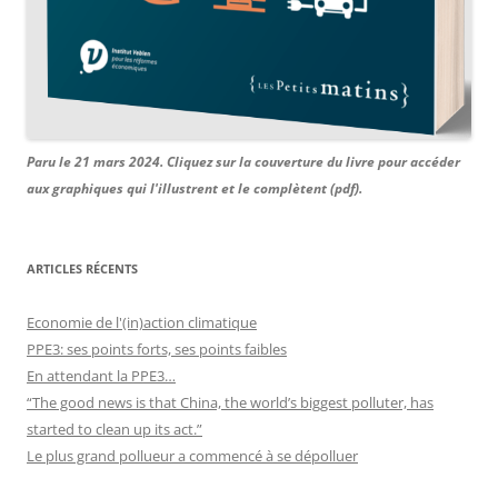
Paru le 21 mars 2024. Cliquez sur la couverture du livre pour accéder
aux graphiques qui l'illustrent et le complètent (pdf).
ARTICLES RÉCENTS
Economie de l'(in)action climatique
PPE3: ses points forts, ses points faibles
En attendant la PPE3…
“The good news is that China, the world’s biggest polluter, has
started to clean up its act.”
Le plus grand pollueur a commencé à se dépolluer