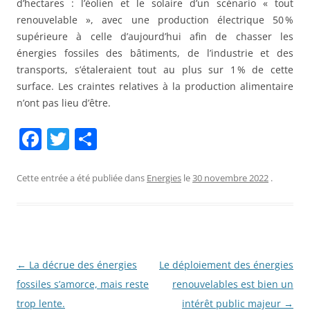
d’hectares : l’éolien et le solaire d’un scénario « tout
renouvelable », avec une production électrique 50 %
supérieure à celle d’aujourd’hui afin de chasser les
énergies fossiles des bâtiments, de l’industrie et des
transports, s’étaleraient tout au plus sur 1 % de cette
surface. Les craintes relatives à la production alimentaire
n’ont pas lieu d’être.
F
T
P
a
w
ar
c
itt
ta
Cette entrée a été publiée dans
Energies
le
30 novembre 2022
.
e
er
g
b
er
o
o
Navigation
←
La décrue des énergies
Le déploiement des énergies
des
fossiles s’amorce, mais reste
renouvelables est bien un
k
articles
trop lente.
intérêt public majeur
→