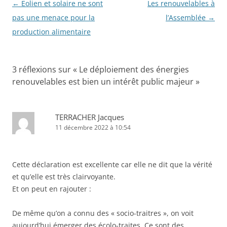
Navigation
←
Eolien et solaire ne sont
Les renouvelables à
k
des
pas une menace pour la
l’Assemblée
→
articles
production alimentaire
3 réflexions sur «
Le déploiement des énergies
renouvelables est bien un intérêt public majeur
»
TERRACHER Jacques
11 décembre 2022 à 10:54
Cette déclaration est excellente car elle ne dit que la vérité
et qu’elle est très clairvoyante.
Et on peut en rajouter :
De même qu’on a connu des « socio-traitres », on voit
aujourd’hui émerger des écolo-traites. Ce sont des