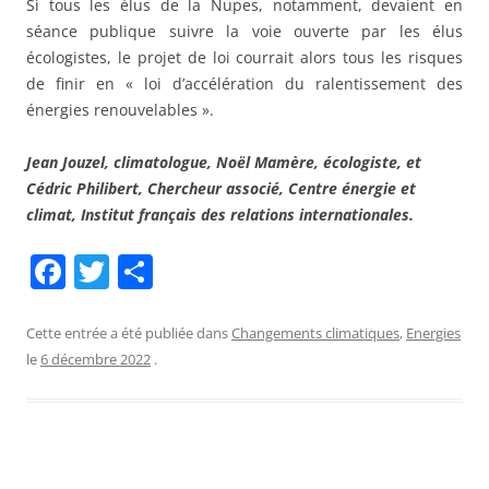
Si tous les élus de la Nupes, notamment, devaient en
séance publique suivre la voie ouverte par les élus
écologistes, le projet de loi courrait alors tous les risques
de finir en « loi d’accélération du ralentissement des
énergies renouvelables ».
Jean Jouzel, climatologue, Noël Mamère, écologiste, et
Cédric Philibert, Chercheur associé, Centre énergie et
climat, Institut français des relations internationales.
F
T
P
a
w
ar
c
itt
ta
Cette entrée a été publiée dans
Changements climatiques
,
Energies
le
6 décembre 2022
.
e
er
g
b
er
o
o