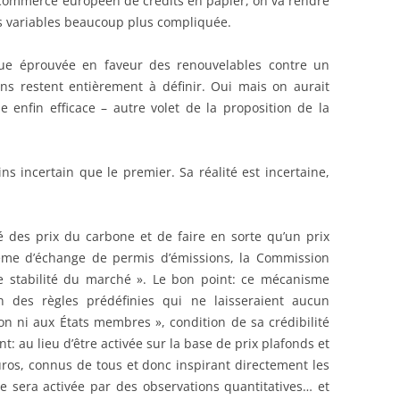
n commerce européen de crédits en papier, on va rendre
es variables beaucoup plus compliquée.
que éprouvée en faveur des renouvelables contre un
s restent entièrement à définir. Oui mais on aurait
enfin efficace – autre volet de la proposition de la
s incertain que le premier. Sa réalité est incertaine,
ité des prix du carbone et de faire en sorte qu’un prix
stème d’échange de permis d’émissions, la Commission
e stabilité du marché ». Le bon point: ce mécanisme
on des règles prédéfinies qui ne laisseraient aucun
on ni aux États membres », condition de sa crédibilité
t: au lieu d’être activée sur la base de prix plafonds et
ros, connus de tous et donc inspirant directement les
ve sera activée par des observations quantitatives… et