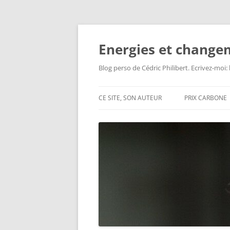
Aller
au
contenu
Energies et change
Blog perso de Cédric Philibert. Ecrivez-moi
CE SITE, SON AUTEUR
PRIX CARBONE