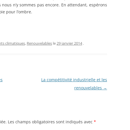
s nous n’y sommes pas encore. En attendant, espérons
oie pour l’ombre.
s climatiques
,
Renouvelables
le
29 janvier 2014
.
es
La compétitivité industrielle et les
renouvelables
→
iée.
Les champs obligatoires sont indiqués avec
*