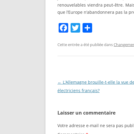
renouvelables viendra peut-être. Mai
que l’Europe n’abandonnera pas la pr
F
T
P
a
w
ar
c
itt
ta
Cette entrée a été publiée dans
Changement
e
er
g
b
er
o
o
Navigation
←
L’Allemagne brouille-t-elle la vue d
des
électriciens français?
k
articles
Laisser un commentaire
Votre adresse e-mail ne sera pas publ