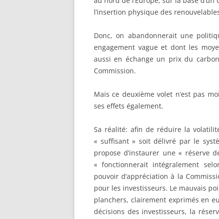
au nord de l’Europe, sur la base d’u
l’insertion physique des renouvelabl
Donc, on abandonnerait une politi
engagement vague et dont les moyen
aussi en échange un prix du carbone 
Commission.
Mais ce deuxième volet n’est pas moin
ses effets également.
Sa réalité: afin de réduire la volatil
« suffisant » soit délivré par le sy
propose d’instaurer une « réserve d
« fonctionnerait intégralement sel
pouvoir d’appréciation à la Commissi
pour les investisseurs. Le mauvais poin
planchers, clairement exprimés en eu
décisions des investisseurs, la réser