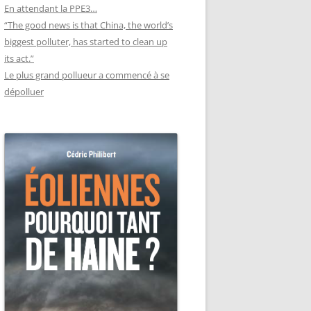
En attendant la PPE3…
“The good news is that China, the world’s
biggest polluter, has started to clean up
its act.”
Le plus grand pollueur a commencé à se
dépolluer