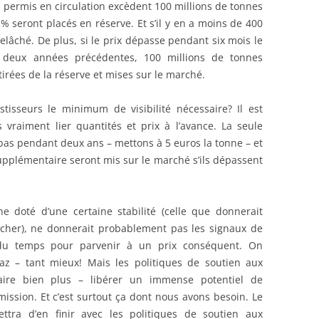
les permis en circulation excèdent 100 millions de tonnes
2% seront placés en réserve. Et s’il y en a moins de 400
elâché. De plus, si le prix dépasse pendant six mois le
 deux années précédentes, 100 millions de tonnes
rées de la réserve et mises sur le marché.
tisseurs le minimum de visibilité nécessaire? Il est
vraiment lier quantités et prix à l’avance. La seule
nt bas pendant deux ans – mettons à 5 euros la tonne – et
upplémentaire seront mis sur le marché s’ils dépassent
 doté d’une certaine stabilité (celle que donnerait
ancher), ne donnerait probablement pas les signaux de
 du temps pour parvenir à un prix conséquent. On
gaz – tant mieux! Mais les politiques de soutien aux
ire bien plus – libérer un immense potentiel de
mission. Et c’est surtout ça dont nous avons besoin. Le
tra d’en finir avec les politiques de soutien aux