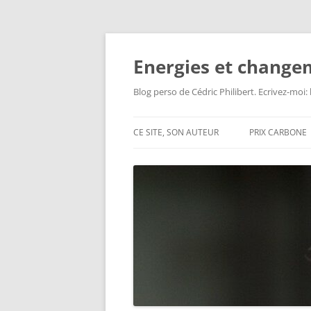
Aller
au
contenu
Energies et change
Blog perso de Cédric Philibert. Ecrivez-moi
CE SITE, SON AUTEUR
PRIX CARBONE