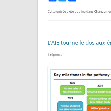
a
w
ar
c
itt
ta
Cette entrée a été publiée dans
Changement
e
er
g
b
er
o
L’AIE tourne le dos aux é
o
k
1 réponse