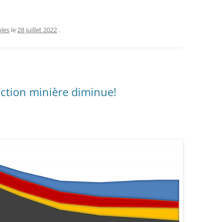
les
le
28 juillet 2022
.
raction minière diminue!