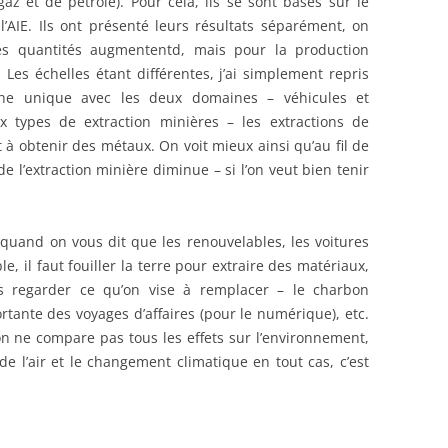
az et de pétrole). Pour cela, ils se sont basés sur le
AIE. Ils ont présenté leurs résultats séparément, on
les quantités augmententd, mais pour la production
 Les échelles étant différentes, j’ai simplement repris
aphe unique avec les deux domaines – véhicules et
x types de extraction minières – les extractions de
t à obtenir des métaux. On voit mieux ainsi qu’au fil de
de l’extraction minière diminue – si l’on veut bien tenir
t quand on vous dit que les renouvelables, les voitures
le, il faut fouiller la terre pour extraire des matériaux,
urs regarder ce qu’on vise à remplacer – le charbon
tante des voyages d’affaires (pour le numérique), etc.
on ne compare pas tous les effets sur l’environnement,
 de l’air et le changement climatique en tout cas, c’est