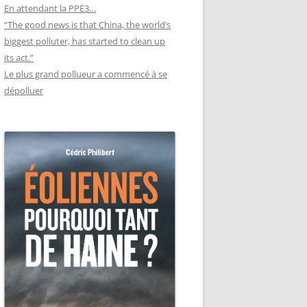
En attendant la PPE3…
“The good news is that China, the world’s
biggest polluter, has started to clean up
its act.”
Le plus grand pollueur a commencé à se
dépolluer