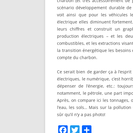
charbon (et très accessoirement de g
scénario développement durable de l’
voit ainsi que pour les véhicules 
électrique elles diminuent fortement.
leurs chiffres et construit un gr
production électriques – et les deu
combustibles, et les extractions visan
la transition énergétique les besoins 
compte du charbon.
Ce serait bien de garder ça à l’espri
électriques, le numérique, c’est horrib
dépenser de l’énergie, etc.: toujo
notamment, le pétrole, une part impor
Après, on compare ici les tonnages, 
l’eau, les sols… Mais sur la pollution
sûr qu’il n’y a pas photo!
F
T
P