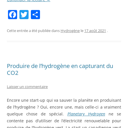
F
T
P
a
w
ar
c
itt
ta
Cette entrée a été publiée dans
Hydrogène
le
17 août 2021
.
e
er
g
b
er
o
Produire de l’hydrogène en capturant du
o
CO2
k
Laisser un commentaire
Encore une start-up qui va sauver la planète en produisant
de l’hydrogène ? Oui, encore une, mais celle-ci a vraiment
quelque chose de spécial.
Planetary Hydrogen
ne se
contente pas d’utiliser de l’électricité renouvelable pour
produire de l’hydrogène vert. La start-up canadienne veut