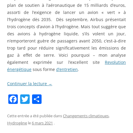
plan de soutien à l’aéronautique de 15 milliards d’euros,
assorti de l’exigence de lancer un avion « vert » à
l’hydrogène dès 2035. Dès septembre, Airbus présentait
trois concepts d’avion à l’hydrogène. Mais tout suggère que
des avions à hydrogène liquide, s’ils volent un jour,
n’emporteront guère de passagers avant 2050, c’est-à-dire
trop tard pour réduire significativement les émissions de
gaz à effet de serre. Voici pourquoi – mon analyse
également exprimée sur l’excellent site
Revolution
énergétique
sous forme
d’entretien
.
Continuer la lecture
→
F
T
P
a
w
ar
c
itt
ta
Cette entrée a été publiée dans
Changements climatiques
,
Hydrogène
le
6 mars 2021
.
e
er
g