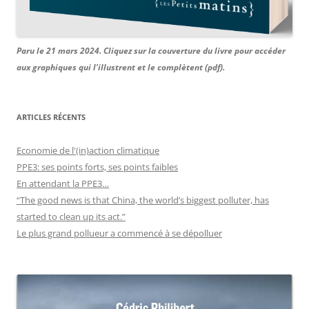
Paru le 21 mars 2024. Cliquez sur la couverture du livre pour accéder
aux graphiques qui l'illustrent et le complètent (pdf).
ARTICLES RÉCENTS
Economie de l'(in)action climatique
PPE3: ses points forts, ses points faibles
En attendant la PPE3…
“The good news is that China, the world’s biggest polluter, has
started to clean up its act.”
Le plus grand pollueur a commencé à se dépolluer