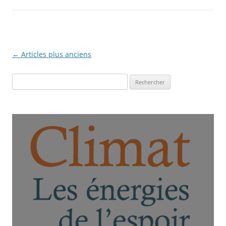
b
er
o
o
Navigation
←
Articles plus anciens
k
des
Rechercher :
articles