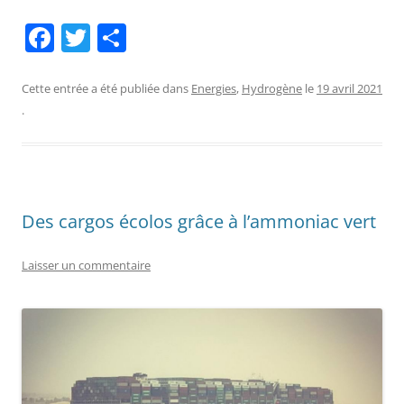
F
T
P
a
w
ar
c
itt
ta
Cette entrée a été publiée dans
Energies
,
Hydrogène
le
19 avril 2021
.
e
er
g
b
er
o
o
Des cargos écolos grâce à l’ammoniac vert
k
Laisser un commentaire