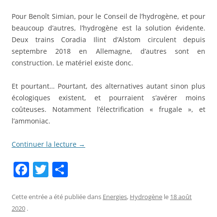
Pour Benoît Simian, pour le Conseil de l’hydrogène, et pour
beaucoup d’autres, l’hydrogène est la solution évidente.
Deux trains Coradia Ilint d’Alstom circulent depuis
septembre 2018 en Allemagne, d’autres sont en
construction. Le matériel existe donc.
Et pourtant… Pourtant, des alternatives autant sinon plus
écologiques existent, et pourraient s’avérer moins
coûteuses. Notamment l’électrification « frugale », et
l’ammoniac.
Continuer la lecture
→
F
T
P
a
w
ar
c
itt
ta
Cette entrée a été publiée dans
Energies
,
Hydrogène
le
18 août
2020
.
e
er
g