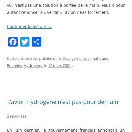
vu, n’est pas une solution à portée de la main. Faut-il pour
autant renoncer à « verdir » l’avion ? Pas forcément.
Continuer la lecture
→
F
T
P
a
w
ar
c
itt
ta
Cette entrée a été publiée dans
Changements climatiques
,
Energies
,
Hydrogène
le
12 mars 2021
.
e
er
g
b
er
o
o
L’avion hydrogène n’est pas pour demain
k
2 réponses
En juin dernier, le gouvernement français annonçait un