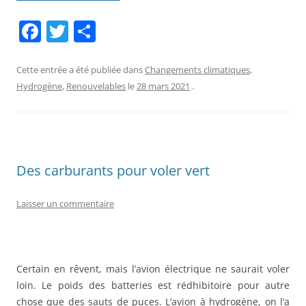
F
T
P
a
w
ar
c
itt
ta
Cette entrée a été publiée dans
Changements climatiques
,
Hydrogène
,
Renouvelables
le
28 mars 2021
.
e
er
g
b
er
o
o
Des carburants pour voler vert
k
Laisser un commentaire
Certain en rêvent, mais l’avion électrique ne saurait voler
loin. Le poids des batteries est rédhibitoire pour autre
chose que des sauts de puces. L’avion à hydrogène, on l’a