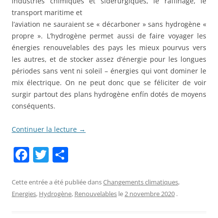
industries chimiques et sidérurgiques, le raffinage, le
transport maritime et
l’aviation ne sauraient se « décarboner » sans hydrogène «
propre ». L’hydrogène permet aussi de faire voyager les
énergies renouvelables des pays les mieux pourvus vers
les autres, et de stocker assez d’énergie pour les longues
périodes sans vent ni soleil – énergies qui vont dominer le
mix électrique. On ne peut donc que se féliciter de voir
surgir partout des plans hydrogène enfín dotés de moyens
conséquents.
Continuer la lecture
→
F
T
P
a
w
ar
c
itt
ta
Cette entrée a été publiée dans
Changements climatiques
,
Energies
,
Hydrogène
,
Renouvelables
le
2 novembre 2020
.
e
er
g
b
er