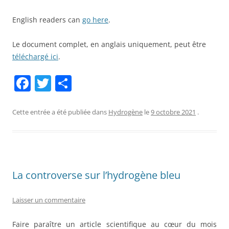
English readers can
go here
.
Le document complet, en anglais uniquement, peut être
téléchargé ici
.
F
T
P
a
w
ar
c
itt
ta
Cette entrée a été publiée dans
Hydrogène
le
9 octobre 2021
.
e
er
g
b
er
o
La controverse sur l’hydrogène bleu
o
k
Laisser un commentaire
Faire paraître un article scientifique au cœur du mois