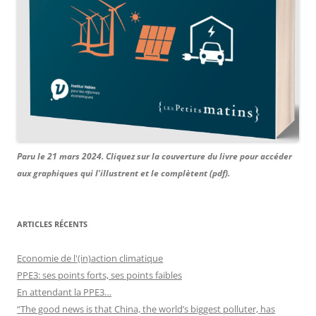
Paru le 21 mars 2024. Cliquez sur la couverture du livre pour accéder
aux graphiques qui l'illustrent et le complètent (pdf).
ARTICLES RÉCENTS
Economie de l'(in)action climatique
PPE3: ses points forts, ses points faibles
En attendant la PPE3…
“The good news is that China, the world’s biggest polluter, has