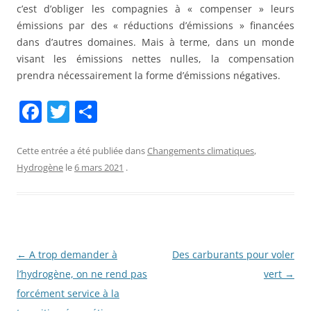
c’est d’obliger les compagnies à « compenser » leurs
émissions par des « réductions d’émissions » financées
dans d’autres domaines. Mais à terme, dans un monde
visant les émissions nettes nulles, la compensation
prendra nécessairement la forme d’émissions négatives.
F
T
P
a
w
ar
c
itt
ta
Cette entrée a été publiée dans
Changements climatiques
,
Hydrogène
le
6 mars 2021
.
e
er
g
b
er
o
o
Navigation
←
A trop demander à
Des carburants pour voler
k
des
l’hydrogène, on ne rend pas
vert
→
articles
forcément service à la