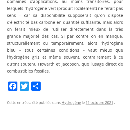
domaines d’applications, au moins transitoires, pour
lesquels l’hydrogène vert (produit localement) ne ferait pas
sens – car sa disponibilité supposerait qu’on dispose
d’électricité bas-carbone en quantité suffisante, mais alors
on ferait mieux de l’utiliser directement dans la très
grande majorité des cas. Si par contre on en manque,
structurellement ou temporairement, alors l’hydrogène
bleu – sous certaines conditions – vaut mieux que
l’hydrogène gris et même souvent, contrairement à ce
qu’ont soutenu Howarth et Jacobson, que l’usage direct de
combustibles fossiles.
F
T
P
a
w
ar
c
itt
ta
Cette entrée a été publiée dans
Hydrogène
le
11 octobre 2021
.
e
er
g
b
er