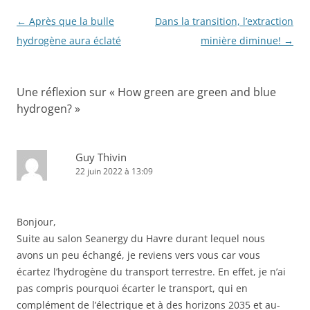
o
o
Navigation
←
Après que la bulle
Dans la transition, l’extraction
des
hydrogène aura éclaté
minière diminue!
→
k
articles
Une réflexion sur «
How green are green and blue
hydrogen?
»
Guy Thivin
22 juin 2022 à 13:09
Bonjour,
Suite au salon Seanergy du Havre durant lequel nous
avons un peu échangé, je reviens vers vous car vous
écartez l’hydrogène du transport terrestre. En effet, je n’ai
pas compris pourquoi écarter le transport, qui en
complément de l’électrique et à des horizons 2035 et au-