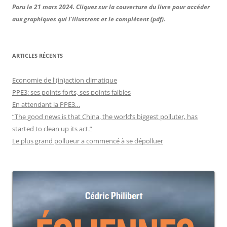
Paru le 21 mars 2024. Cliquez sur la couverture du livre pour accéder
aux graphiques qui l'illustrent et le complètent (pdf).
ARTICLES RÉCENTS
Economie de l'(in)action climatique
PPE3: ses points forts, ses points faibles
En attendant la PPE3…
“The good news is that China, the world’s biggest polluter, has
started to clean up its act.”
Le plus grand pollueur a commencé à se dépolluer