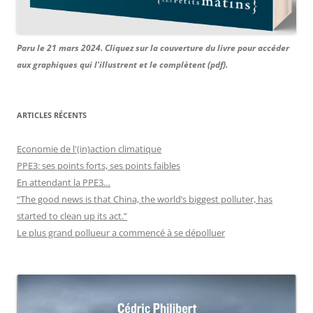
Paru le 21 mars 2024. Cliquez sur la couverture du livre pour accéder
aux graphiques qui l'illustrent et le complètent (pdf).
ARTICLES RÉCENTS
Economie de l'(in)action climatique
PPE3: ses points forts, ses points faibles
En attendant la PPE3…
“The good news is that China, the world’s biggest polluter, has
started to clean up its act.”
Le plus grand pollueur a commencé à se dépolluer