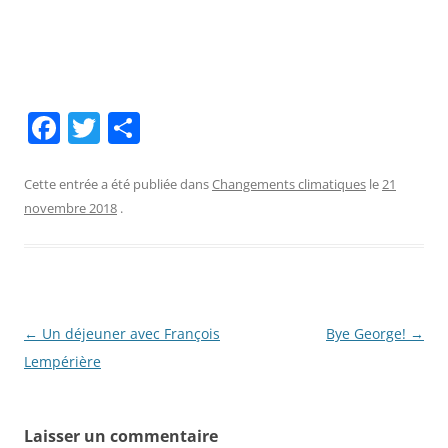
F
T
P
a
w
ar
c
itt
ta
Cette entrée a été publiée dans
Changements climatiques
le
21
novembre 2018
.
e
er
g
b
er
o
o
Navigation
←
Un déjeuner avec François
Bye George!
→
k
des
Lempérière
articles
Laisser un commentaire