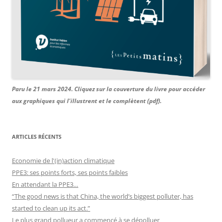
Paru le 21 mars 2024. Cliquez sur la couverture du livre pour accéder
aux graphiques qui l'illustrent et le complètent (pdf).
ARTICLES RÉCENTS
Economie de l'(in)action climatique
PPE3: ses points forts, ses points faibles
En attendant la PPE3…
“The good news is that China, the world’s biggest polluter, has
started to clean up its act.”
Le plus grand pollueur a commencé à se dépolluer