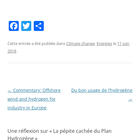
F
T
P
a
w
ar
c
itt
ta
Cette entrée a été publiée dans
Climate change
,
Energies
le
11 juin
2018
.
e
er
g
b
er
o
o
Navigation
←
Commentary: Offshore
Du bon usage de l’hydrogène
k
des
wind and hydrogen for
→
articles
industry in Europe
Une réflexion sur «
La pépite cachée du Plan
Hydrogène
»