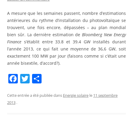
A mesure que les semaines passent, nombre d’estimations
antérieures du rythme d’installation du photovoltaïque se
trouvent, une fois encore, dépassées – au plan mondial
bien sûr. La dernière estimation de
Bloomberg New Energy
Finance
s’établit entre 33.8 et 39.4 GW installés durant
l’année 2013, ce qui fait une moyenne de 36,6 GW, soit
exactement 100 MW par jour (faisons comme si c’était une
année bisextile, d’accord?).
F
T
P
a
w
ar
c
itt
ta
Cette entrée a été publiée dans
Energie solaire
le
11 septembre
2013
.
e
er
g
b
er
o