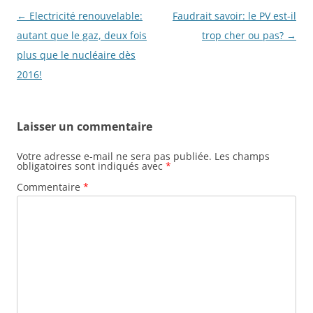
o
Navigation
←
Electricité renouvelable:
Faudrait savoir: le PV est-il
k
des
autant que le gaz, deux fois
trop cher ou pas?
→
articles
plus que le nucléaire dès
2016!
Laisser un commentaire
Votre adresse e-mail ne sera pas publiée.
Les champs
obligatoires sont indiqués avec
*
Commentaire
*