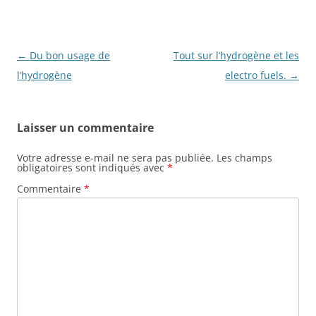
b
er
o
o
Navigation
←
Du bon usage de
Tout sur l’hydrogène et les
k
des
l’hydrogène
electro fuels.
→
articles
Laisser un commentaire
Votre adresse e-mail ne sera pas publiée.
Les champs
obligatoires sont indiqués avec
*
Commentaire
*