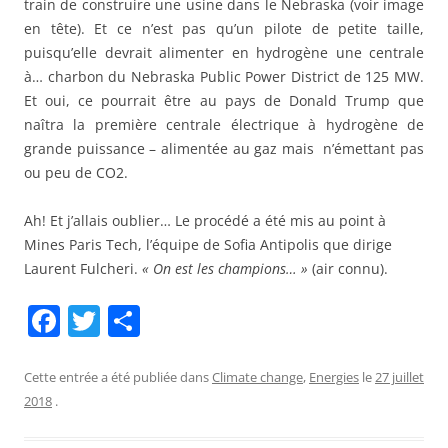
train de construire une usine dans le Nebraska (voir image
en tête). Et ce n’est pas qu’un pilote de petite taille,
puisqu’elle devrait alimenter en hydrogène une centrale
à… charbon du Nebraska Public Power District de 125 MW.
Et oui, ce pourrait être au pays de Donald Trump que
naîtra la première centrale électrique à hydrogène de
grande puissance – alimentée au gaz mais n’émettant pas
ou peu de CO2.
Ah! Et j’allais oublier… Le procédé a été mis au point à
Mines Paris Tech, l’équipe de Sofia Antipolis que dirige
Laurent Fulcheri.
« On est les champions… »
(air connu).
F
T
P
a
w
ar
c
itt
ta
Cette entrée a été publiée dans
Climate change
,
Energies
le
27 juillet
2018
.
e
er
g