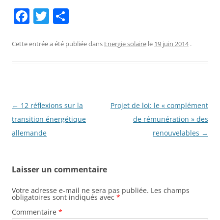
F
T
P
a
w
ar
c
itt
ta
Cette entrée a été publiée dans
Energie solaire
le
19 juin 2014
.
e
er
g
b
er
o
o
Navigation
←
12 réflexions sur la
Projet de loi: le « complément
des
transition énergétique
de rémunération » des
k
articles
allemande
renouvelables
→
Laisser un commentaire
Votre adresse e-mail ne sera pas publiée.
Les champs
obligatoires sont indiqués avec
*
Commentaire
*