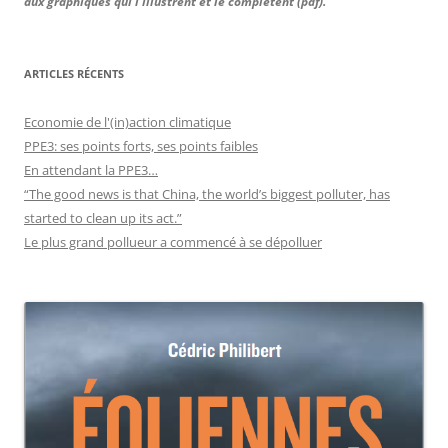
aux graphiques qui l'illustrent et le complètent (pdf).
ARTICLES RÉCENTS
Economie de l'(in)action climatique
PPE3: ses points forts, ses points faibles
En attendant la PPE3…
“The good news is that China, the world’s biggest polluter, has
started to clean up its act.”
Le plus grand pollueur a commencé à se dépolluer