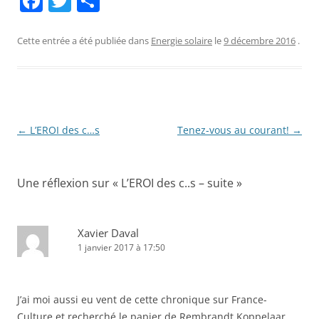
F
T
P
a
w
ar
c
itt
ta
Cette entrée a été publiée dans
Energie solaire
le
9 décembre 2016
.
e
er
g
b
er
o
o
Navigation
←
L’EROI des c…s
Tenez-vous au courant!
→
des
k
articles
Une réflexion sur «
L’EROI des c..s – suite
»
Xavier Daval
1 janvier 2017 à 17:50
J’ai moi aussi eu vent de cette chronique sur France-
Culture et recherché le papier de Rembrandt Koppelaar.