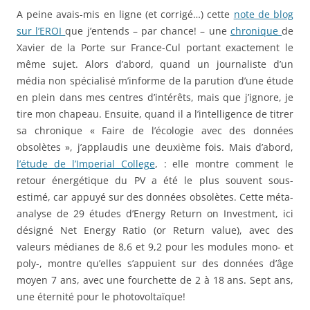
A peine avais-mis en ligne (et corrigé…) cette
note de blog
sur l’EROI
que j’entends – par chance! – une
chronique
de
Xavier de la Porte sur France-Cul portant exactement le
même sujet. Alors d’abord, quand un journaliste d’un
média non spécialisé m’informe de la parution d’une étude
en plein dans mes centres d’intérêts, mais que j’ignore, je
tire mon chapeau. Ensuite, quand il a l’intelligence de titrer
sa chronique « Faire de l’écologie avec des données
obsolètes », j’applaudis une deuxième fois. Mais d’abord,
l’étude de l’Imperial College
, : elle montre comment le
retour énergétique du PV a été le plus souvent sous-
estimé, car appuyé sur des données obsolètes. Cette méta-
analyse de 29 études d’Energy Return on Investment, ici
désigné Net Energy Ratio (or Return value), avec des
valeurs médianes de 8,6 et 9,2 pour les modules mono- et
poly-, montre qu’elles s’appuient sur des données d’âge
moyen 7 ans, avec une fourchette de 2 à 18 ans. Sept ans,
une éternité pour le photovoltaïque!