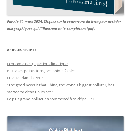
Paru le 21 mars 2024. Cliquez sur la couverture du livre pour accéder
aux graphiques qui l'illustrent et le complètent (pdf).
ARTICLES RÉCENTS
Economie de l'(in)action climatique
PPE3: ses points forts, ses points faibles
En attendant la PPE3…
“The good news is that China, the world’s biggest polluter, has
started to clean up its act.”
Le plus grand pollueur a commencé à se dépolluer