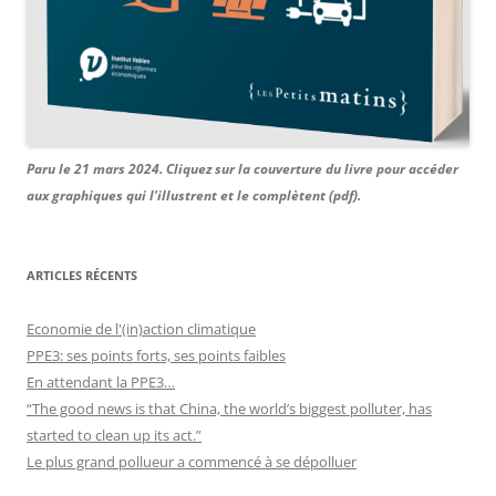
Paru le 21 mars 2024. Cliquez sur la couverture du livre pour accéder
aux graphiques qui l'illustrent et le complètent (pdf).
ARTICLES RÉCENTS
Economie de l'(in)action climatique
PPE3: ses points forts, ses points faibles
En attendant la PPE3…
“The good news is that China, the world’s biggest polluter, has
started to clean up its act.”
Le plus grand pollueur a commencé à se dépolluer