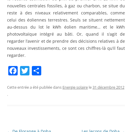
nouvelles centrales fossiles, à gaz ou charbon, se situe du
reste à des niveaux relativement comparables, comme
celui des éoliennes terrestres. Seuls se situent nettement
au-dessus du lot le kWh éolien maritime… et le kWh
photovoltaïque intégré au bâti. Or, quand il s’agit de
regarder l’avenir et de prendre des décisions relatives à de
nouveaux investissements, ce sont ces chiffres-là qu’il faut
regarder.
F
T
P
a
w
ar
c
itt
ta
Cette entrée a été publiée dans
Energie solaire
le
31 décembre 2012
.
e
er
g
b
er
o
o
Navigation
←
De Florange à Doha
Les leçons de Doha
→