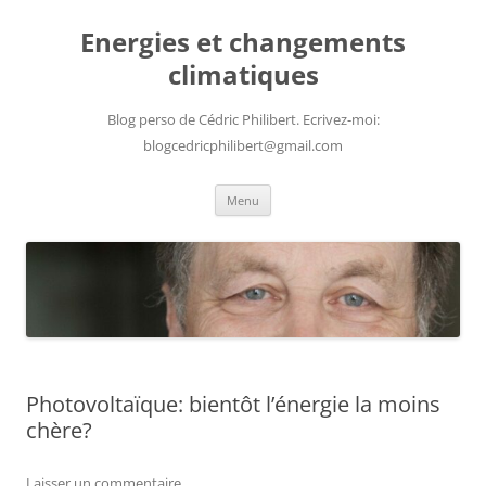
Aller
au
Energies et changements
contenu
climatiques
Blog perso de Cédric Philibert. Ecrivez-moi:
blogcedricphilibert@gmail.com
Menu
Photovoltaïque: bientôt l’énergie la moins
chère?
Laisser un commentaire