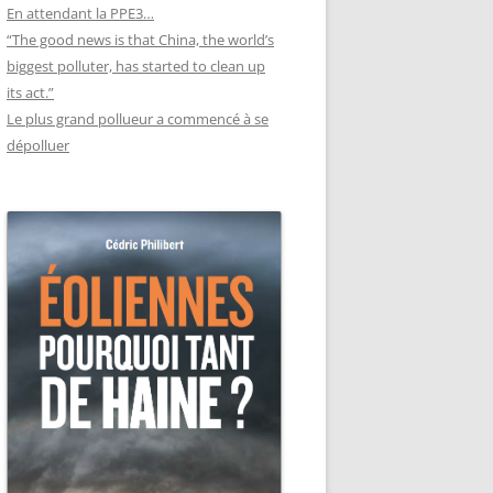
En attendant la PPE3…
“The good news is that China, the world’s
biggest polluter, has started to clean up
its act.”
Le plus grand pollueur a commencé à se
dépolluer