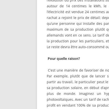
l’évolution du prix des installations s
autour de 14 centimes le kWh, le d
l’électricité est vendue 24 centimes au
rachat a rejoint le prix de détail; dep
qu’une personne qui installe des pan
maximum de sa production plutôt que
allemands vont en ce sens. Le tarif 
la production pour les particuliers, 
Le reste devra être auto-consommé ou
Pour quelle raison?
C’est une manière de favoriser de 
Par exemple, plutôt que de lancer so
partir au travail, le particulier peu
sa production solaire, en début d’ap
plus de monde. Imaginez un hyp
photovoltaïques. Avec un tarif de rach
profit en vendant 100% de sa product