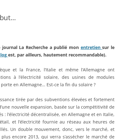
ébut…
e journal La Recherche a publié mon
entretien
sur le
blog
est, par ailleurs, hautement recommandable).
èque et la France, l’Italie et même l’Allemagne ont
ions à l’électricité solaire, des usines de modules
 porte en Allemagne… Est-ce la fin du solaire ?
roissance tirée par des subventions élevées et fortement
d’une nouvelle expansion, basée sur la compétitivité de
és : l’électricité décentralisée, en Allemagne et en Italie,
étail, et l’électricité fournie au réseau aux heures de
illés. Un double mouvement, donc, vers le marché, et
re plus encore 2013, qui verra s’assécher le marché de