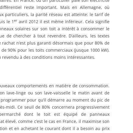
olaires. En France, où un particulier paie son électricité
ifférentiel reste important. Mais en Allemagne, où
x particuliers, la parité réseau est atteinte: le tarif de
er
uis le 1
avril 2012 il est même inférieur. Cela signifie
neaux solaires sur son toit a intérêt à consommer le
 de chercher à tout revendre. D’ailleurs, les textes
de rachat n’est plus garanti désormais que pour 80% de
et de 90% pour les toits commerciaux (jusque 1000 kW).
 revendu à des conditions moins intéressantes.
nouveaux comportements en matière de consommation.
n lave-linge ou son lave-vaisselle le matin avant de
t le programmer pour qu’il démarre au moment du pic de
rès-midi. Ce seuil de 80% concernera progressivement
ermarché dont le toit est équipé de panneaux
at élevé, comme c’est le cas en France, il maximise son
ion et en achetant le courant dont il a besoin au prix