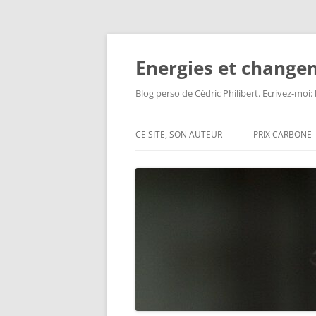
Aller
au
contenu
Energies et change
Blog perso de Cédric Philibert. Ecrivez-moi
CE SITE, SON AUTEUR
PRIX CARBONE