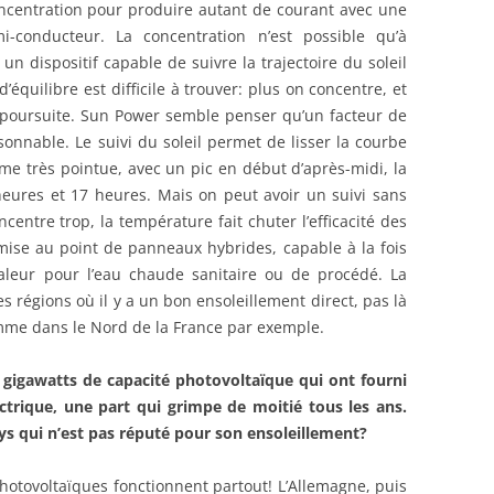
oncentration pour produire autant de courant avec une
-conducteur. La concentration n’est possible qu’à
n dispositif capable de suivre la trajectoire du soleil
’équilibre est difficile à trouver: plus on concentre, et
poursuite. Sun Power semble penser qu’un facteur de
sonnable. Le suivi du soleil permet de lisser la courbe
rme très pointue, avec un pic en début d’après-midi, la
heures et 17 heures. Mais on peut avoir un suivi sans
entre trop, la température fait chuter l’efficacité des
a mise au point de panneaux hybrides, capable à la fois
aleur pour l’eau chaude sanitaire ou de procédé. La
es régions où il y a un bon ensoleillement direct, pas là
mme dans le Nord de la France par exemple.
 gigawatts de capacité photovoltaïque qui ont fourni
trique, une part qui grimpe de moitié tous les ans.
s qui n’est pas réputé pour son ensoleillement?
otovoltaïques fonctionnent partout! L’Allemagne, puis