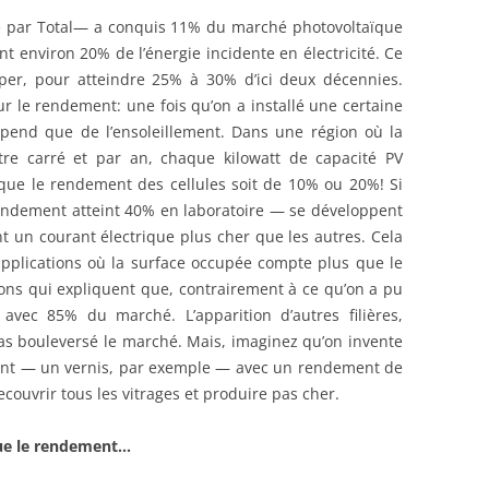
é par Total— a conquis 11% du marché photovoltaïque
 environ 20% de l’énergie incidente en électricité. Ce
er, pour atteindre 25% à 30% d’ici deux décennies.
sur le rendement: une fois qu’on a installé une certaine
épend que de l’ensoleillement. Dans une région où la
re carré et par an, chaque kilowatt de capacité PV
que le rendement des cellules soit de 10% ou 20%! Si
 rendement atteint 40% en laboratoire — se développent
nt un courant électrique plus cher que les autres. Cela
applications où la surface occupée compte plus que le
aisons qui expliquent que, contrairement à ce qu’on a pu
 avec 85% du marché. L’apparition d’autres filières,
s bouleversé le marché. Mais, imaginez qu’on invente
ent — un vernis, par exemple — avec un rendement de
ecouvrir tous les vitrages et produire pas cher.
que le rendement…