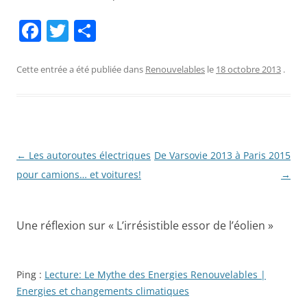
F
T
P
a
w
ar
c
itt
ta
Cette entrée a été publiée dans
Renouvelables
le
18 octobre 2013
.
e
er
g
b
er
o
o
Navigation
←
Les autoroutes électriques
De Varsovie 2013 à Paris 2015
des
pour camions… et voitures!
→
k
articles
Une réflexion sur «
L’irrésistible essor de l’éolien
»
Ping :
Lecture: Le Mythe des Energies Renouvelables |
Energies et changements climatiques