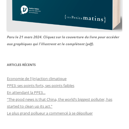
Paru le 21 mars 2024. Cliquez sur la couverture du livre pour accéder
aux graphiques qui l'illustrent et le complètent (pdf).
ARTICLES RÉCENTS
Economie de l'(in)action climatique
PPE3: ses points forts, ses points faibles
En attendant la PPE3…
“The good news is that China, the world’s biggest polluter, has
started to clean up its act.”
Le plus grand pollueur a commencé à se dépolluer