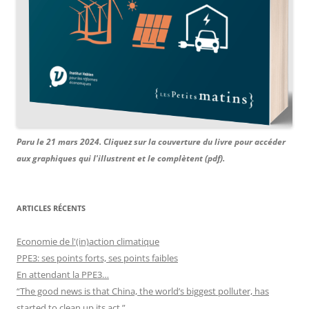
Paru le 21 mars 2024. Cliquez sur la couverture du livre pour accéder
aux graphiques qui l'illustrent et le complètent (pdf).
ARTICLES RÉCENTS
Economie de l'(in)action climatique
PPE3: ses points forts, ses points faibles
En attendant la PPE3…
“The good news is that China, the world’s biggest polluter, has
started to clean up its act.”