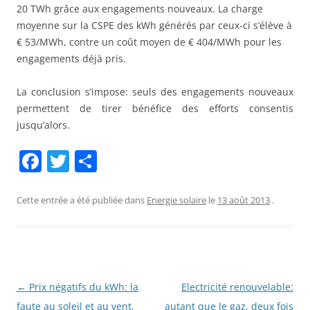
20 TWh grâce aux engagements nouveaux. La charge
moyenne sur la CSPE des kWh générés par ceux-ci s’élève à
€ 53/MWh, contre un coût moyen de € 404/MWh pour les
engagements déjà pris.
La conclusion s’impose: seuls des engagements nouveaux
permettent de tirer bénéfice des efforts consentis
jusqu’alors.
F
T
P
a
w
ar
c
itt
ta
Cette entrée a été publiée dans
Energie solaire
le
13 août 2013
.
e
er
g
b
er
o
o
Navigation
←
Prix négatifs du kWh: la
Electricité renouvelable:
des
faute au soleil et au vent,
autant que le gaz, deux fois