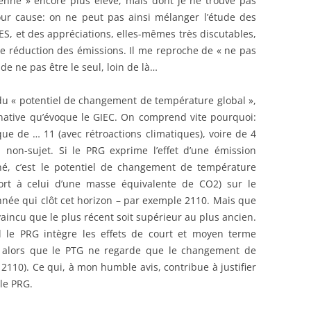
nne » encore plus élevé, mais dont je ne trouve pas
our cause: on ne peut pas ainsi mélanger l’étude des
ES, et des appréciations, elles-mêmes très discutables,
de réduction des émissions. Il me reproche de « ne pas
de ne pas être le seul, loin de là…
u « potentiel de changement de température global »,
ernative qu’évoque le GIEC. On comprend vite pourquoi:
que de … 11 (avec rétroactions climatiques), voire de 4
 non-sujet. Si le PRG exprime l’effet d’une émission
né, c’est le potentiel de changement de température
port à celui d’une masse équivalente de CO2) sur le
ée qui clôt cet horizon – par exemple 2110. Mais que
aincu que le plus récent soit supérieur au plus ancien.
 le PRG intègre les effets de court et moyen terme
, alors que le PTG ne regarde que le changement de
2110). Ce qui, à mon humble avis, contribue à justifier
le PRG.