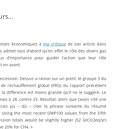
urs…
natives économiques à
ma critique
de son article dans
 admet tout d’abord qu’en effet le rôle des divers gaz
us d’importance pour guider l’action que leur rôle
it en avant.
ncession. Dessus a raison sur un point: le groupe 3 du
s de réchauffement global (PRG) du rapport précédent
la différence est moins grande qu’il ne le suggère. Le
s à 28, contre 25. Résultat: alors que j’avais cité une
urais pu – dû – citer la phrase suivante du résumé
 Using the most recent GWP100 values from the Fifth
sion totals would be slightly higher (52 GtCO2eq/yr)
e 20% for CH4. »