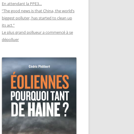
En attendant la PPE3…
“The good news is that China, the world’s
biggest polluter, has started to clean up
its act.”
Le plus grand pollueur a commencé à se
dépolluer