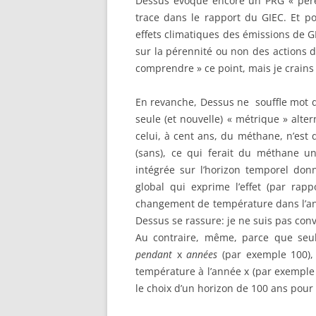
Dessus évoque encore un PRG « pére
trace dans le rapport du GIEC. Et p
effets climatiques des émissions de G
sur la pérennité ou non des actions 
comprendre » ce point, mais je crains 
En revanche, Dessus ne souffle mot d
seule (et nouvelle) « métrique » alt
celui, à cent ans, du méthane, n’est 
(sans), ce qui ferait du méthane un
intégrée sur l’horizon temporel don
global qui exprime l’effet (par rap
changement de température dans l’ann
Dessus se rassure: je ne suis pas conv
Au contraire, même, parce que seul
pendant
x
années
(par exemple 100)
température à l’année x (par exemple 
le choix d’un horizon de 100 ans pour 