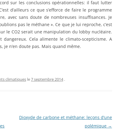
rd sur les conclusions opérationnelles: il faut lutter
C’est d’ailleurs ce que s’efforce de faire le programme
serre, avec sans doute de nombreuses insuffisances. Je
ublions pas le méthane ». Ce que je lui reproche, c’est
sur le CO2 serait une manipulation du lobby nucléaire.
st dangereux. Cela alimente le climato-scepticisme. A
us, je n’en doute pas. Mais quand même.
s climatiques
le
7 septembre 2014
.
Dioxyde de carbone et méthane: leçons d’une
des
polémique
→