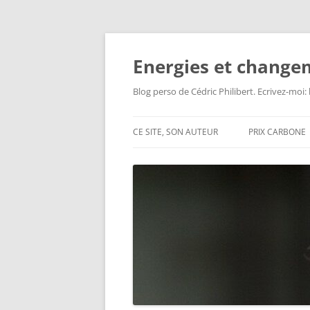
Aller
au
contenu
Energies et change
Blog perso de Cédric Philibert. Ecrivez-moi
CE SITE, SON AUTEUR
PRIX CARBONE