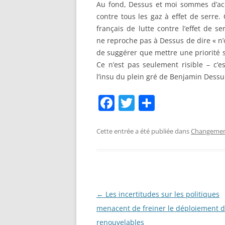
Au fond, Dessus et moi sommes d’acco
contre tous les gaz à effet de serre. 
français de lutte contre l’effet de 
ne reproche pas à Dessus de dire « n’o
de suggérer que mettre une priorité 
Ce n’est pas seulement risible – c’e
l’insu du plein gré de Benjamin Dess
F
T
P
a
w
ar
c
itt
ta
Cette entrée a été publiée dans
Changement
e
er
g
b
er
o
o
Navigation
←
Les incertitudes sur les politiques
des
menacent de freiner le déploiement 
k
articles
renouvelables