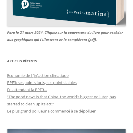
Paru le 21 mars 2024. Cliquez sur la couverture du livre pour accéder
aux graphiques qui l'illustrent et le complètent (pdf).
ARTICLES RÉCENTS
Economie de l'(in)action climatique
PPE3: ses points forts, ses points faibles
En attendant la PPE3…
“The good news is that China, the world’s biggest polluter, has
started to clean up its act.”
Le plus grand pollueur a commencé à se dépolluer