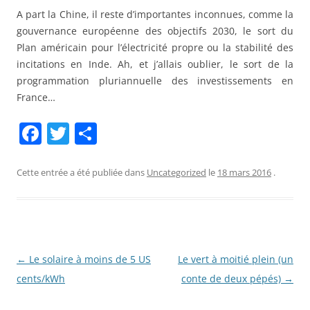
A part la Chine, il reste d’importantes inconnues, comme la
gouvernance européenne des objectifs 2030, le sort du
Plan américain pour l’électricité propre ou la stabilité des
incitations en Inde. Ah, et j’allais oublier, le sort de la
programmation pluriannuelle des investissements en
France…
F
T
P
a
w
ar
c
itt
ta
Cette entrée a été publiée dans
Uncategorized
le
18 mars 2016
.
e
er
g
b
er
o
o
Navigation
←
Le solaire à moins de 5 US
Le vert à moitié plein (un
des
cents/kWh
conte de deux pépés)
→
k
articles