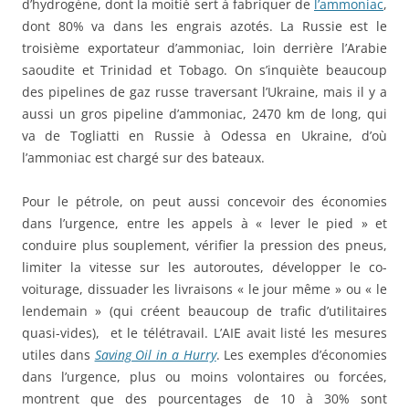
d’hydrogène, dont la moitié sert à fabriquer de
l’ammoniac
,
dont 80% va dans les engrais azotés. La Russie est le
troisième exportateur d’ammoniac, loin derrière l’Arabie
saoudite et Trinidad et Tobago. On s’inquiète beaucoup
des pipelines de gaz russe traversant l’Ukraine, mais il y a
aussi un gros pipeline d’ammoniac, 2470 km de long, qui
va de Togliatti en Russie à Odessa en Ukraine, d’où
l’ammoniac est chargé sur des bateaux.
Pour le pétrole, on peut aussi concevoir des économies
dans l’urgence, entre les appels à « lever le pied » et
conduire plus souplement, vérifier la pression des pneus,
limiter la vitesse sur les autoroutes, développer le co-
voiturage, dissuader les livraisons « le jour même » ou « le
lendemain » (qui créent beaucoup de trafic d’utilitaires
quasi-vides), et le télétravail. L’AIE avait listé les mesures
utiles dans
Saving Oil in a Hurry
. Les exemples d’économies
dans l’urgence, plus ou moins volontaires ou forcées,
montrent que des pourcentages de 10 à 30% sont