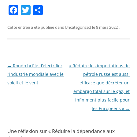
F
T
P
a
w
ar
c
itt
ta
Cette entrée a été publiée dans
Uncategorized
le
8 mars 2022
.
e
er
g
b
er
o
o
Navigation
←
Rondo brûle d’électrifier
« Réduire les importations de
des
l’industrie mondiale avec le
pétrole russe est aussi
k
articles
soleil et le vent
efficace que décréter un
embargo total sur le gaz, et
infiniment plus facile pour
les Européens »
→
Une réflexion sur «
Réduire la dépendance aux