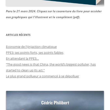
Paru le 21 mars 2024. Cliquez sur la couverture du livre pour accéder
aux graphiques qui l'illustrent et le complètent (pdf).
ARTICLES RÉCENTS
Economie de l'(in)action climatique
PPE3: ses points forts, ses points faibles
En attendant la PPE3…
“The good news is that China, the world’s biggest polluter, has
started to clean up its act.”
Le plus grand pollueur a commencé à se dépolluer