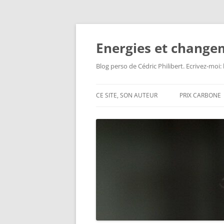
Aller
au
contenu
Energies et change
Blog perso de Cédric Philibert. Ecrivez-moi
CE SITE, SON AUTEUR
PRIX CARBONE