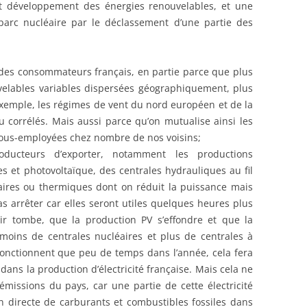
rt développement des énergies renouvelables, et une
 parc nucléaire par le déclassement d’une partie des
 des consommateurs français, en partie parce que plus
elables variables dispersées géographiquement, plus
 exemple, les régimes de vent du nord européen et de la
u corrélés. Mais aussi parce qu’on mutualise ainsi les
 sous-employées chez nombre de nos voisins;
ducteurs d’exporter, notamment les productions
es et photovoltaïque, des centrales hydrauliques au fil
éaires ou thermiques dont on réduit la puissance mais
s arrêter car elles seront utiles quelques heures plus
ir tombe, que la production PV s’effondre et que la
oins de centrales nucléaires et plus de centrales à
onctionnent que peu de temps dans l’année, cela fera
ans la production d’électricité française. Mais cela ne
émissions du pays, car une partie de cette électricité
tion directe de carburants et combustibles fossiles dans