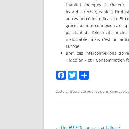
l’habitat (pompes à chaleur, i
hybrides rechargeables), l’indu
autres procédés efficaces). Et c
grâce aux interconnexions, ce que
pas tant de l’électricité nuclé
inéluctable, mais c’est un aut
Europe.
Bref, ces interconnexions doi
« Médian » et « Consommation for
F
T
P
a
w
ar
c
itt
ta
Cette entrée a été publiée dans
Renouvelab
e
er
g
b
er
o
Navigation
←
The EU-ETS: success or failure?