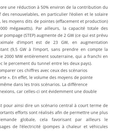
lore une réduction à 50% environ de la contribution du
f des renouvelables, en particulier l’éolien et le solaire
 les moyens dits de pointes (effacement et production)
0 mégawatts). Par ailleurs, la capacité totale des
 par pompage (STEP) augmente de 2 GW (ce qui est prévu
aximale d’import est de 23 GW, en augmentation
xistant (9,5 GW à l’import, sans prendre en compte la
de 2000 MW entièrement souterraine, qui a franchi en
ec le percement du tunnel entre les deux pays).
comparer ces chiffres avec ceux des scénarios
rte ». En effet, le volume des moyens de pointe
même dans les trois scénarios. La différence
nnexions, car celles-ci ont évidemment une double
t pour ainsi dire un scénario central à court terme de
ortants efforts sont réalisés afin de permettre une plus
emande globale, cela favorisant par ailleurs le
ges de l’électricité (pompes à chaleur et véhicules