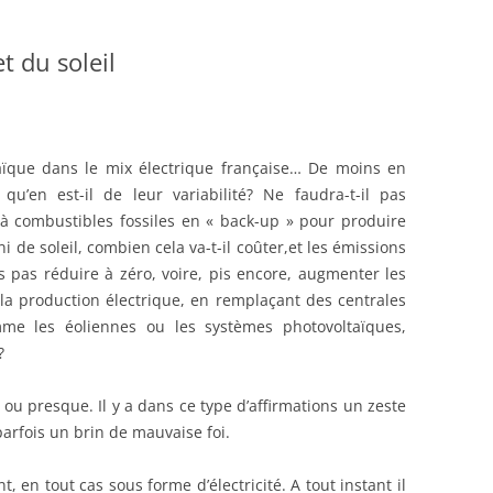
et du soleil
taïque dans le mix électrique française… De moins en
’en est-il de leur variabilité? Ne faudra-t-il pas
à combustibles fossiles en « back-up » pour produire
ni de soleil, combien cela va-t-il coûter,
et les émissions
s pas réduire à zéro, voire, pis encore, augmenter les
 la production électrique, en remplaçant des centrales
mme les éoliennes ou les systèmes photovoltaïques,
?
ou presque. Il y a dans ce type d’affirmations un zeste
arfois un brin de mauvaise foi.
t, en tout cas sous forme d’électricité. A tout instant il