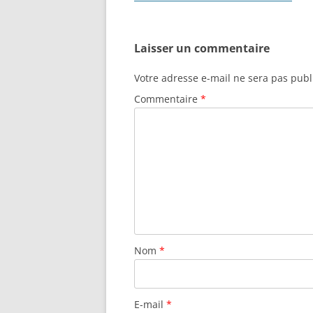
o
des
k
articles
Laisser un commentaire
Votre adresse e-mail ne sera pas publ
Commentaire
*
Nom
*
E-mail
*