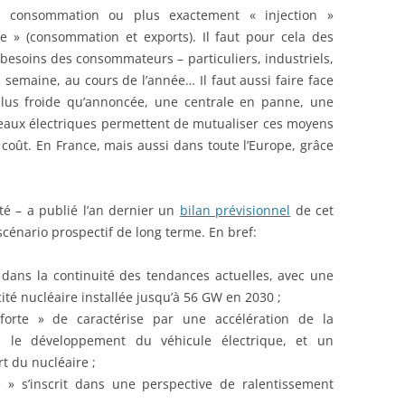
et consommation ou plus exactement « injection »
ge » (consommation et exports). Il faut pour cela des
s besoins des consommateurs – particuliers, industriels,
a semaine, au cours de l’année… Il faut aussi faire face
plus froide qu’annoncée, une centrale en panne, une
seaux électriques permettent de mutualiser ces moyens
coût. En France, mais aussi dans toute l’Europe, grâce
té – a publié l’an dernier un
bilan prévisionnel
de cet
cénario prospectif de long terme. En bref:
t dans la continuité des tendances actuelles, avec une
ité nucléaire installée jusqu’à 56 GW en 2030 ;
orte » de caractérise par une accélération de la
 le développement du véhicule électrique, et un
t du nucléaire ;
e » s’inscrit dans une perspective de ralentissement