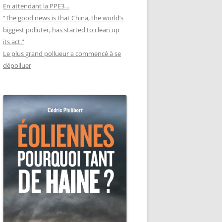
En attendant la PPE3…
“The good news is that China, the world’s
biggest polluter, has started to clean up
its act.”
Le plus grand pollueur a commencé à se
dépolluer