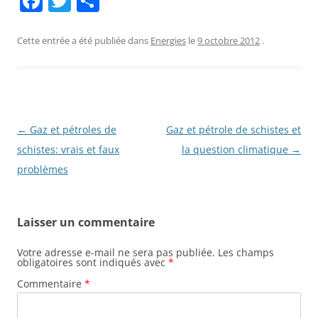
F
T
P
a
w
ar
c
itt
ta
Cette entrée a été publiée dans
Energies
le
9 octobre 2012
.
e
er
g
b
er
o
o
Navigation
←
Gaz et pétroles de
Gaz et pétrole de schistes et
des
schistes: vrais et faux
la question climatique
→
k
articles
problèmes
Laisser un commentaire
Votre adresse e-mail ne sera pas publiée.
Les champs
obligatoires sont indiqués avec
*
Commentaire
*