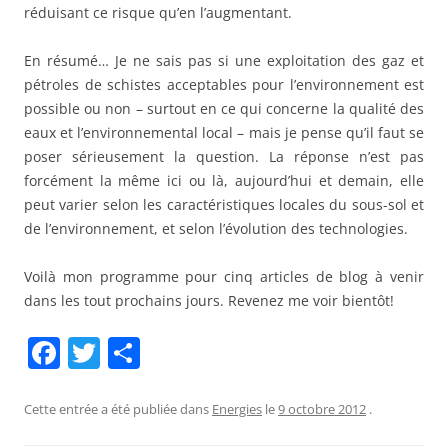
réduisant ce risque qu’en l’augmentant.
En résumé… Je ne sais pas si une exploitation des gaz et
pétroles de schistes acceptables pour l’environnement est
possible ou non – surtout en ce qui concerne la qualité des
eaux et l’environnemental local – mais je pense qu’il faut se
poser sérieusement la question. La réponse n’est pas
forcément la même ici ou là, aujourd’hui et demain, elle
peut varier selon les caractéristiques locales du sous-sol et
de l’environnement, et selon l’évolution des technologies.
Voilà mon programme pour cinq articles de blog à venir
dans les tout prochains jours. Revenez me voir bientôt!
F
T
P
a
w
ar
c
itt
ta
Cette entrée a été publiée dans
Energies
le
9 octobre 2012
.