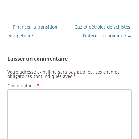
e
er
g
b
er
o
o
Navigation
←
Financer la transition
Gaz et pétroles de schistes:
des
énergétique
l’intérêt économique
→
k
articles
Laisser un commentaire
Votre adresse e-mail ne sera pas publiée.
Les champs
obligatoires sont indiqués avec
*
Commentaire
*