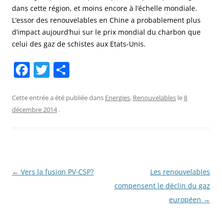
dans cette région, et moins encore à l’échelle mondiale.
L’essor des renouvelables en Chine a probablement plus
d’impact aujourd’hui sur le prix mondial du charbon que
celui des gaz de schistes aux Etats-Unis.
F
T
P
a
w
ar
c
itt
ta
Cette entrée a été publiée dans
Energies
,
Renouvelables
le
8
décembre 2014
.
e
er
g
b
er
o
o
Navigation
←
Vers la fusion PV-CSP?
Les renouvelables
k
des
compensent le déclin du gaz
articles
européen
→