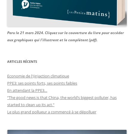
Paru le 21 mars 2024. Cliquez sur la couverture du livre pour accéder
aux graphiques qui l'illustrent et le complètent (pdf).
ARTICLES RÉCENTS
Economie de l'(in)action climatique
PPE3: ses points forts, ses points faibles
En attendant la PPE3…
“The good news is that China, the world’s biggest polluter, has
started to clean up its act.”
Le plus grand pollueur a commencé à se dépolluer