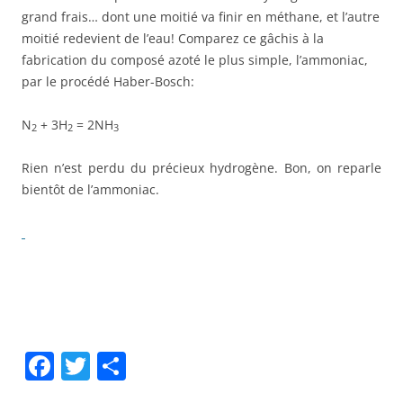
grand frais… dont une moitié va finir en méthane, et l’autre
moitié redevient de l’eau! Comparez ce gâchis à la
fabrication du composé azoté le plus simple, l’ammoniac,
par le procédé Haber-Bosch:
N
+ 3H
= 2NH
2
2
3
Rien n’est perdu du précieux hydrogène. Bon, on reparle
bientôt de l’ammoniac.
F
T
P
a
w
ar