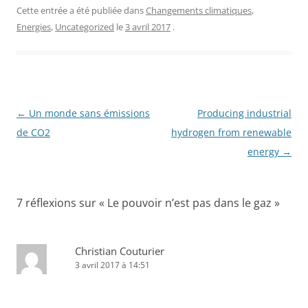
c
itt
ta
Cette entrée a été publiée dans
Changements climatiques
,
Energies
,
Uncategorized
le
3 avril 2017
.
e
er
g
b
er
o
o
Navigation
←
Un monde sans émissions
Producing industrial
k
des
de CO2
hydrogen from renewable
articles
energy
→
7 réflexions sur «
Le pouvoir n’est pas dans le gaz
»
Christian Couturier
3 avril 2017 à 14:51