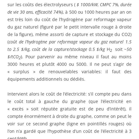
sur les coûts des électrolyseurs (
$ 1000/kW, CMPC 7%, durée
de vie 30 ans, efficacité 74%),
à 500 ou 1000 heures par an on
est très loin du coût de l’hydrogène par reformage vapeur
du gaz naturel (figuré par le petit intervalle rouge à droite
de la figure), même assorti de capture et stockage du CO2)
(
coût de l’hydrogène par reformage vapeur du gaz naturel 1.5
to 2.5 $/kg, coût de la capture/stockage 0.5 $/kg
H
soit ~
50
2
$/tCO
). Pour parvenir au même niveau il faut au moins
2
3000 heures et plutôt 4000 ou 5000. Il ne peut s’agir de
« surplus » de renouvelables variables: il faut des
équipements additionnels ou dédiés.
Intervient alors le coût de l’électricité: s’il compte peu dans
le coût total à gauche du graphe (que l’électricité en
« excès » soit réputée gratuite est de peu d’intérêt), il
compte énormément à droite du graphe, comme on peut le
voir sur ce second graphe (ligne en pointillés rouges) où
l’on n’a gardé que l’hypothèse d’un coût de l’électricité à 3
cent/kWh.